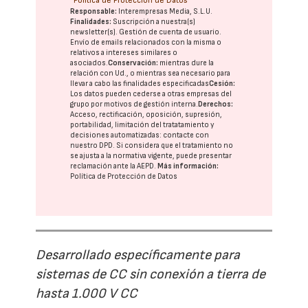
Política de Protección de Datos
Responsable:
Interempresas Media, S.L.U.
Finalidades:
Suscripción a nuestra(s)
newsletter(s). Gestión de cuenta de usuario.
Envío de emails relacionados con la misma o
relativos a intereses similares o
asociados.
Conservación:
mientras dure la
relación con Ud., o mientras sea necesario para
llevar a cabo las finalidades especificadas
Cesión:
Los datos pueden cederse a otras
empresas del
grupo
por motivos de gestión interna.
Derechos:
Acceso, rectificación, oposición, supresión,
portabilidad, limitación del tratatamiento y
decisiones automatizadas:
contacte con
nuestro DPD
. Si considera que el tratamiento no
se ajusta a la normativa vigente, puede presentar
reclamación ante la
AEPD
.
Más información:
Política de Protección de Datos
Desarrollado específicamente para
sistemas de CC sin conexión a tierra de
hasta 1.000 V CC