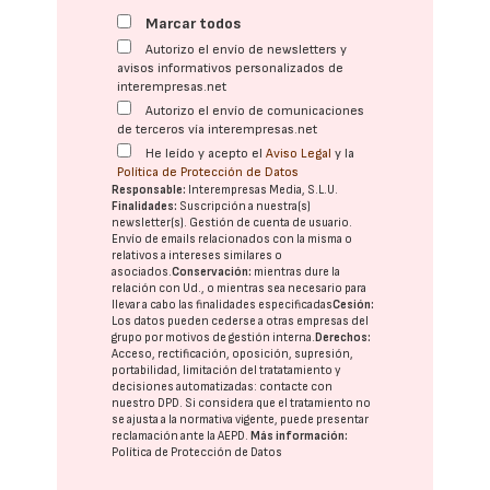
Marcar todos
Autorizo el envío de newsletters y
avisos informativos personalizados de
interempresas.net
Autorizo el envío de comunicaciones
de terceros vía interempresas.net
He leído y acepto el
Aviso Legal
y la
Política de Protección de Datos
Responsable:
Interempresas Media, S.L.U.
Finalidades:
Suscripción a nuestra(s)
newsletter(s). Gestión de cuenta de usuario.
Envío de emails relacionados con la misma o
relativos a intereses similares o
asociados.
Conservación:
mientras dure la
relación con Ud., o mientras sea necesario para
llevar a cabo las finalidades especificadas
Cesión:
Los datos pueden cederse a otras
empresas del
grupo
por motivos de gestión interna.
Derechos:
Acceso, rectificación, oposición, supresión,
portabilidad, limitación del tratatamiento y
decisiones automatizadas:
contacte con
nuestro DPD
. Si considera que el tratamiento no
se ajusta a la normativa vigente, puede presentar
reclamación ante la
AEPD
.
Más información:
Política de Protección de Datos