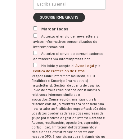
SUSCRIBIRME GRATIS
Marcar todos
Autorizo el envío de newsletters y
avisos informativos personalizados de
interempresas.net
Autorizo el envío de comunicaciones
de terceros vía interempresas.net
He leído y acepto el
Aviso Legal
y la
Política de Protección de Datos
Responsable:
Interempresas Media, S.L.U.
Finalidades:
Suscripción a nuestra(s)
newsletter(s). Gestión de cuenta de usuario.
Envío de emails relacionados con la misma o
relativos a intereses similares o
asociados.
Conservación:
mientras dure la
relación con Ud., o mientras sea necesario para
llevar a cabo las finalidades especificadas
Cesión:
Los datos pueden cederse a otras
empresas del
grupo
por motivos de gestión interna.
Derechos:
Acceso, rectificación, oposición, supresión,
portabilidad, limitación del tratatamiento y
decisiones automatizadas:
contacte con
nuestro DPD
. Si considera que el tratamiento no