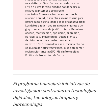
newsletter(s). Gestión de cuenta de usuario.
Envío de emails relacionados con la misma o
relativos a intereses similares o
asociados.
Conservación:
mientras dure la
relación con Ud., o mientras sea necesario para
llevar a cabo las finalidades especificadas
Cesión:
Los datos pueden cederse a otras
empresas del
grupo
por motivos de gestión interna.
Derechos:
Acceso, rectificación, oposición, supresión,
portabilidad, limitación del tratatamiento y
decisiones automatizadas:
contacte con
nuestro DPD
. Si considera que el tratamiento no
se ajusta a la normativa vigente, puede presentar
reclamación ante la
AEPD
.
Más información:
Política de Protección de Datos
El programa financiará iniciativas de
investigación centradas en tecnologías
digitales, tecnologías limpias y
biotecnología