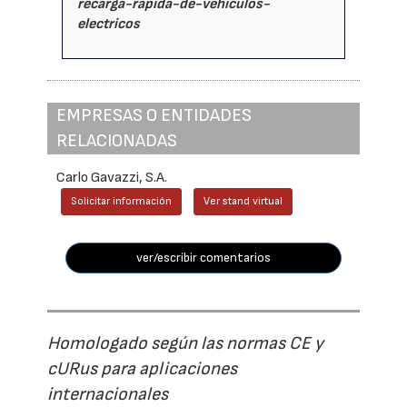
recarga-rapida-de-vehiculos-
electricos
EMPRESAS O ENTIDADES
RELACIONADAS
Carlo Gavazzi, S.A.
Solicitar información
Ver stand virtual
ver/escribir comentarios
Homologado según las normas CE y
cURus para aplicaciones
internacionales