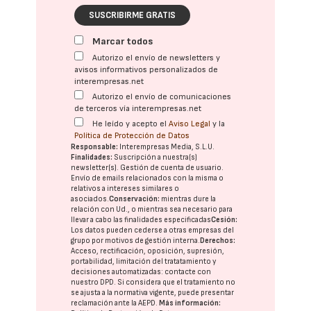
SUSCRIBIRME GRATIS
Marcar todos
Autorizo el envío de newsletters y
avisos informativos personalizados de
interempresas.net
Autorizo el envío de comunicaciones
de terceros vía interempresas.net
He leído y acepto el
Aviso Legal
y la
Política de Protección de Datos
Responsable:
Interempresas Media, S.L.U.
Finalidades:
Suscripción a nuestra(s)
newsletter(s). Gestión de cuenta de usuario.
Envío de emails relacionados con la misma o
relativos a intereses similares o
asociados.
Conservación:
mientras dure la
relación con Ud., o mientras sea necesario para
llevar a cabo las finalidades especificadas
Cesión:
Los datos pueden cederse a otras
empresas del
grupo
por motivos de gestión interna.
Derechos:
Acceso, rectificación, oposición, supresión,
portabilidad, limitación del tratatamiento y
decisiones automatizadas:
contacte con
nuestro DPD
. Si considera que el tratamiento no
se ajusta a la normativa vigente, puede presentar
reclamación ante la
AEPD
.
Más información: