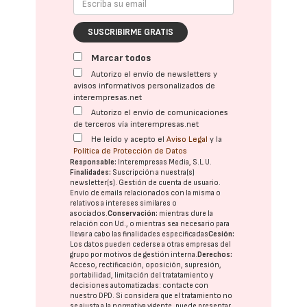
SUSCRIBIRME GRATIS
Marcar todos
Autorizo el envío de newsletters y
avisos informativos personalizados de
interempresas.net
Autorizo el envío de comunicaciones
de terceros vía interempresas.net
He leído y acepto el
Aviso Legal
y la
Política de Protección de Datos
Responsable:
Interempresas Media, S.L.U.
Finalidades:
Suscripción a nuestra(s)
newsletter(s). Gestión de cuenta de usuario.
Envío de emails relacionados con la misma o
relativos a intereses similares o
asociados.
Conservación:
mientras dure la
relación con Ud., o mientras sea necesario para
llevar a cabo las finalidades especificadas
Cesión:
Los datos pueden cederse a otras
empresas del
grupo
por motivos de gestión interna.
Derechos:
Acceso, rectificación, oposición, supresión,
portabilidad, limitación del tratatamiento y
decisiones automatizadas:
contacte con
nuestro DPD
. Si considera que el tratamiento no
se ajusta a la normativa vigente, puede presentar