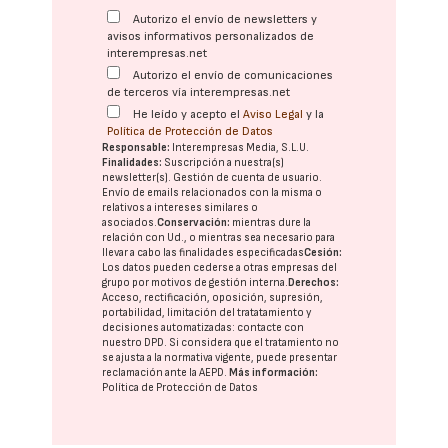
Autorizo el envío de newsletters y
avisos informativos personalizados de
interempresas.net
Autorizo el envío de comunicaciones
de terceros vía interempresas.net
He leído y acepto el
Aviso Legal
y la
Política de Protección de Datos
Responsable:
Interempresas Media, S.L.U.
Finalidades:
Suscripción a nuestra(s)
newsletter(s). Gestión de cuenta de usuario.
Envío de emails relacionados con la misma o
relativos a intereses similares o
asociados.
Conservación:
mientras dure la
relación con Ud., o mientras sea necesario para
llevar a cabo las finalidades especificadas
Cesión:
Los datos pueden cederse a otras
empresas del
grupo
por motivos de gestión interna.
Derechos:
Acceso, rectificación, oposición, supresión,
portabilidad, limitación del tratatamiento y
decisiones automatizadas:
contacte con
nuestro DPD
. Si considera que el tratamiento no
se ajusta a la normativa vigente, puede presentar
reclamación ante la
AEPD
.
Más información:
Política de Protección de Datos