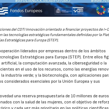
iones del CDTI Innovación orientado a financiar proyectos de I+D
 las tecnologías estratégicas fundamentales definidas por la Pl
as Estratégicas para Europa (STEP).
ooperación liderados por empresas dentro de los ámbitos
ecnologías Estratégicas para Europa (STEP). Entre ellos fi
 artificial, la computación avanzada, la ciberseguridad o la
icientes en el uso de los recursos, como las energías renov
a industria verde; y la biotecnología, con aplicaciones par
tos considerados esenciales por la Unión Europea y sus
novedad una reserva presupuestaria de 10 millones de euro
ados con la salud de las mujeres, con el objetivo de reforz
rico y cada vez más prioritario en las políticas científicas