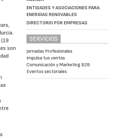
ENTIDADES Y ASOCIACIONES PARA
ENERGÍAS RENOVABLES
DIRECTORIO POR EMPRESAS
ears,
urcia.
SERVICIOS
 (19
tes son
Jornadas Profesionales
idad
Impulsa tus ventas
Comunicación y Marketing B2B
Eventos sectoriales
n
las
n
ntre
os