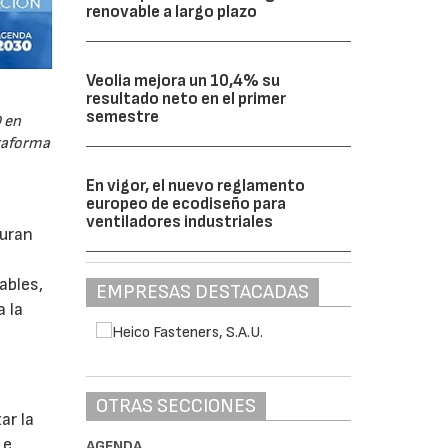
renovable a largo plazo
Veolia mejora un 10,4% su
resultado neto en el primer
semestre
 en
ataforma
En vigor, el nuevo reglamento
europeo de ecodiseño para
ventiladores industriales
guran
ables,
EMPRESAS DESTACADAS
a la
s
OTRAS SECCIONES
ar la
 e
AGENDA