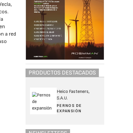
Yecla,
cos.
la
 en
n a red
aso
PRODUCTOS DESTACADOS
Heico Fasteners,
S.A.U.
PERNOS DE
EXPANSIÓN