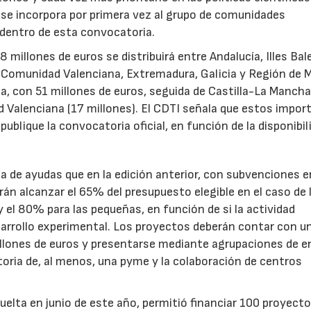
s se incorpora por primera vez al grupo de comunidades
 dentro de esta convocatoria.
illones de euros se distribuirá entre Andalucía, Illes Bal
, Comunidad Valenciana, Extremadura, Galicia y Región de M
a, con 51 millones de euros, seguida de Castilla-La Mancha
d Valenciana (17 millones). El CDTI señala que estos impor
ublique la convocatoria oficial, en función de la disponibil
.
de ayudas que en la edición anterior, con subvenciones e
n alcanzar el 65% del presupuesto elegible en el caso de 
el 80% para las pequeñas, en función de si la actividad
sarrollo experimental. Los proyectos deberán contar con u
illones de euros y presentarse mediante agrupaciones de e
toria de, al menos, una pyme y la colaboración de centros
uelta en junio de este año, permitió financiar 100 proyect