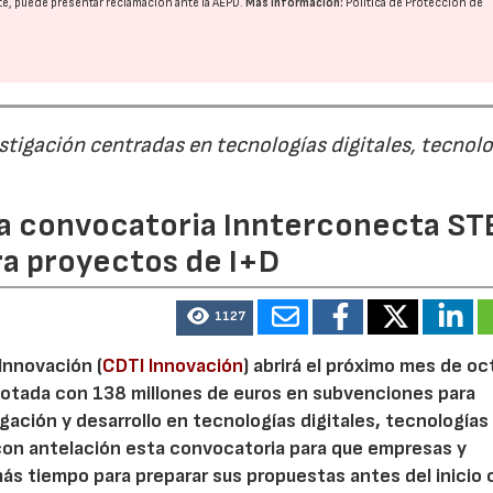
nte, puede presentar reclamación ante la
AEPD
.
Más información:
Política de Protección de
estigación centradas en tecnologías digitales, tecnol
 la convocatoria Innterconecta ST
ra proyectos de I+D
1127
 Innovación (
CDTI Innovación
) abrirá el próximo mes de o
otada con 138 millones de euros en subvenciones para
gación y desarrollo en tecnologías digitales, tecnologías 
con antelación esta convocatoria para que empresas y
s tiempo para preparar sus propuestas antes del inicio o