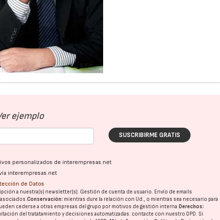
Ver ejemplo
SUSCRIBIRME GRATIS
ativos personalizados de interempresas.net
vía interempresas.net
otección de Datos
pción a nuestra(s) newsletter(s). Gestión de cuenta de usuario. Envío de emails
o asociados.
Conservación:
mientras dure la relación con Ud., o mientras sea necesario para
23/07/2026
30/07/2026
ueden cederse a otras
empresas del grupo
por motivos de gestión interna.
Derechos:
imitación del tratatamiento y decisiones automatizadas:
contacte con nuestro DPD
. Si