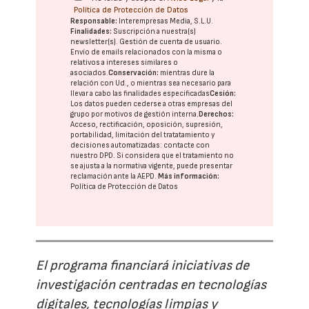
Política de Protección de Datos
Responsable:
Interempresas Media, S.L.U.
Finalidades:
Suscripción a nuestra(s)
newsletter(s). Gestión de cuenta de usuario.
Envío de emails relacionados con la misma o
relativos a intereses similares o
asociados.
Conservación:
mientras dure la
relación con Ud., o mientras sea necesario para
llevar a cabo las finalidades especificadas
Cesión:
Los datos pueden cederse a otras
empresas del
grupo
por motivos de gestión interna.
Derechos:
Acceso, rectificación, oposición, supresión,
portabilidad, limitación del tratatamiento y
decisiones automatizadas:
contacte con
nuestro DPD
. Si considera que el tratamiento no
se ajusta a la normativa vigente, puede presentar
reclamación ante la
AEPD
.
Más información:
Política de Protección de Datos
El programa financiará iniciativas de
investigación centradas en tecnologías
digitales, tecnologías limpias y