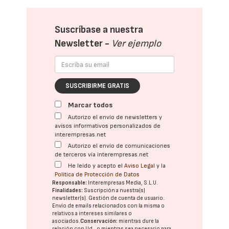
Suscríbase a nuestra
Newsletter -
Ver ejemplo
SUSCRIBIRME GRATIS
Marcar todos
Autorizo el envío de newsletters y
avisos informativos personalizados de
interempresas.net
Autorizo el envío de comunicaciones
de terceros vía interempresas.net
He leído y acepto el
Aviso Legal
y la
Política de Protección de Datos
Responsable:
Interempresas Media, S.L.U.
Finalidades:
Suscripción a nuestra(s)
newsletter(s). Gestión de cuenta de usuario.
Envío de emails relacionados con la misma o
relativos a intereses similares o
asociados.
Conservación:
mientras dure la
relación con Ud., o mientras sea necesario para