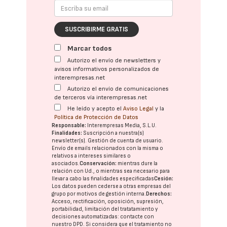
SUSCRIBIRME GRATIS
Marcar todos
Autorizo el envío de newsletters y
avisos informativos personalizados de
interempresas.net
Autorizo el envío de comunicaciones
de terceros vía interempresas.net
He leído y acepto el
Aviso Legal
y la
Política de Protección de Datos
Responsable:
Interempresas Media, S.L.U.
Finalidades:
Suscripción a nuestra(s)
newsletter(s). Gestión de cuenta de usuario.
Envío de emails relacionados con la misma o
relativos a intereses similares o
asociados.
Conservación:
mientras dure la
relación con Ud., o mientras sea necesario para
llevar a cabo las finalidades especificadas
Cesión:
Los datos pueden cederse a otras
empresas del
grupo
por motivos de gestión interna.
Derechos:
Acceso, rectificación, oposición, supresión,
portabilidad, limitación del tratatamiento y
decisiones automatizadas:
contacte con
nuestro DPD
. Si considera que el tratamiento no