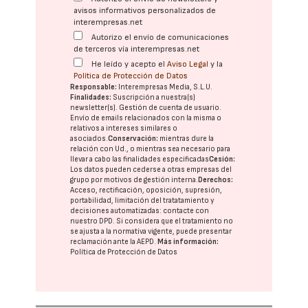
avisos informativos personalizados de
interempresas.net
Autorizo el envío de comunicaciones
de terceros vía interempresas.net
He leído y acepto el
Aviso Legal
y la
Política de Protección de Datos
Responsable:
Interempresas Media, S.L.U.
Finalidades:
Suscripción a nuestra(s)
newsletter(s). Gestión de cuenta de usuario.
Envío de emails relacionados con la misma o
relativos a intereses similares o
asociados.
Conservación:
mientras dure la
relación con Ud., o mientras sea necesario para
llevar a cabo las finalidades especificadas
Cesión:
Los datos pueden cederse a otras
empresas del
grupo
por motivos de gestión interna.
Derechos:
Acceso, rectificación, oposición, supresión,
portabilidad, limitación del tratatamiento y
decisiones automatizadas:
contacte con
nuestro DPD
. Si considera que el tratamiento no
se ajusta a la normativa vigente, puede presentar
reclamación ante la
AEPD
.
Más información:
Política de Protección de Datos