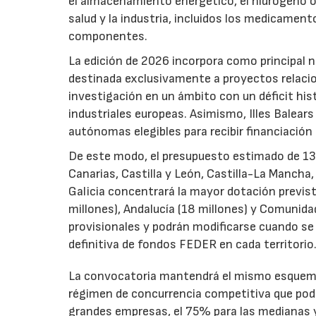
el almacenamiento energético, el hidrógeno o l
salud y la industria, incluidos los medicamen
componentes.
La edición de 2026 incorpora como principal 
destinada exclusivamente a proyectos relacion
investigación en un ámbito con un déficit histó
industriales europeas. Asimismo, Illes Balear
autónomas elegibles para recibir financiación
De este modo, el presupuesto estimado de 138 m
Canarias, Castilla y León, Castilla-La Mancha
Galicia concentrará la mayor dotación previst
millones), Andalucía (18 millones) y Comunida
provisionales y podrán modificarse cuando se p
definitiva de fondos FEDER en cada territorio
La convocatoria mantendrá el mismo esquema 
régimen de concurrencia competitiva que podrá
grandes empresas, el 75% para las medianas y 