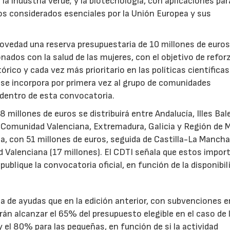
a industria verde; y la biotecnología, con aplicaciones par
tos considerados esenciales por la Unión Europea y sus
novedad una reserva presupuestaria de 10 millones de euro
ados con la salud de las mujeres, con el objetivo de reforz
rico y cada vez más prioritario en las políticas científicas
s se incorpora por primera vez al grupo de comunidades
 dentro de esta convocatoria.
illones de euros se distribuirá entre Andalucía, Illes Bal
, Comunidad Valenciana, Extremadura, Galicia y Región de M
a, con 51 millones de euros, seguida de Castilla-La Mancha
d Valenciana (17 millones). El CDTI señala que estos impor
ublique la convocatoria oficial, en función de la disponibil
.
de ayudas que en la edición anterior, con subvenciones e
n alcanzar el 65% del presupuesto elegible en el caso de 
el 80% para las pequeñas, en función de si la actividad