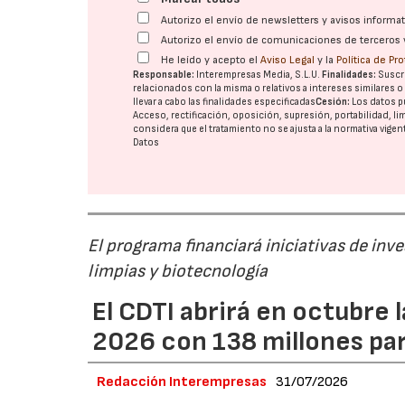
Autorizo el envío de newsletters y avisos inform
Autorizo el envío de comunicaciones de terceros 
He leído y acepto el
Aviso Legal
y la
Política de Pr
Responsable:
Interempresas Media, S.L.U.
Finalidades:
Suscri
relacionados con la misma o relativos a intereses similares 
llevar a cabo las finalidades especificadas
Cesión:
Los datos p
Acceso, rectificación, oposición, supresión, portabilidad, l
considera que el tratamiento no se ajusta a la normativa vige
Datos
El programa financiará iniciativas de inv
limpias y biotecnología
El CDTI abrirá en octubre
2026 con 138 millones pa
Redacción Interempresas
31/07/2026