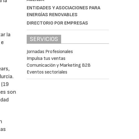
a la
ENTIDADES Y ASOCIACIONES PARA
ENERGÍAS RENOVABLES
DIRECTORIO POR EMPRESAS
s
ar la
SERVICIOS
 e
Jornadas Profesionales
Impulsa tus ventas
Comunicación y Marketing B2B
ears,
Eventos sectoriales
urcia.
 (19
tes son
idad
n
las