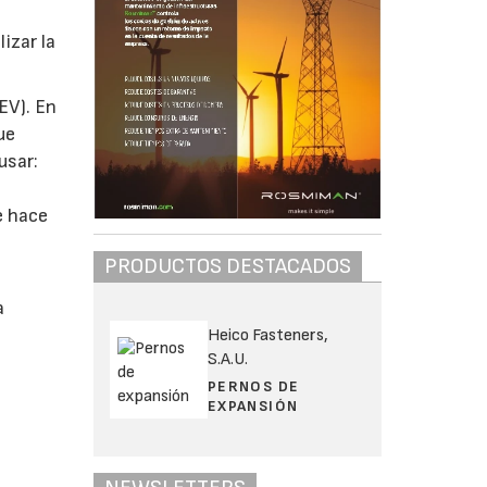
izar la
EV). En
ue
usar:
e hace
PRODUCTOS DESTACADOS
a
Heico Fasteners,
S.A.U.
PERNOS DE
EXPANSIÓN