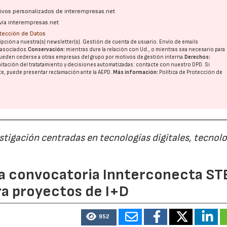
ativos personalizados de interempresas.net
vía interempresas.net
otección de Datos
pción a nuestra(s) newsletter(s). Gestión de cuenta de usuario. Envío de emails
o asociados.
Conservación:
mientras dure la relación con Ud., o mientras sea necesario para
ueden cederse a otras
empresas del grupo
por motivos de gestión interna.
Derechos:
imitación del tratatamiento y decisiones automatizadas:
contacte con nuestro DPD
. Si
nte, puede presentar reclamación ante la
AEPD
.
Más información:
Política de Protección de
estigación centradas en tecnologías digitales, tecnol
 la convocatoria Innterconecta ST
ra proyectos de I+D
952