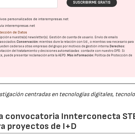
SUSCRIBIRME GRATIS
ativos personalizados de interempresas.net
vía interempresas.net
otección de Datos
pción a nuestra(s) newsletter(s). Gestión de cuenta de usuario. Envío de emails
o asociados.
Conservación:
mientras dure la relación con Ud., o mientras sea necesario para
ueden cederse a otras
empresas del grupo
por motivos de gestión interna.
Derechos:
imitación del tratatamiento y decisiones automatizadas:
contacte con nuestro DPD
. Si
nte, puede presentar reclamación ante la
AEPD
.
Más información:
Política de Protección de
estigación centradas en tecnologías digitales, tecnol
 la convocatoria Innterconecta ST
ra proyectos de I+D