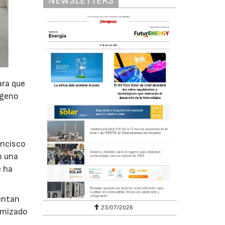
NEWSLETTERS
ara que
ógeno
ancisco
o una
e ha
entan
23/07/2026
imizado