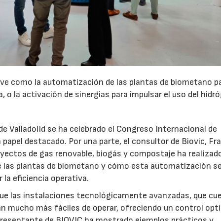
ve como la automatización de las plantas de biometano p
, o la activación de sinergias para impulsar el uso del hidr
de Valladolid se ha celebrado el Congreso Internacional de
 papel destacado. Por una parte, el consultor de Biovic, Fr
royectos de gas renovable, biogás y compostaje ha realizad
e las plantas de biometano y cómo esta automatización s
la eficiencia operativa.
 que las instalaciones tecnológicamente avanzadas, que cu
23/07/2026
30/07/2026
an mucho más fáciles de operar, ofreciendo un control opt
epresentante de BIOVIC ha mostrado ejemplos prácticos y