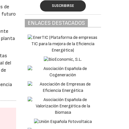
SUSCRIBIRSE
s de
l futuro
ENLACES DESTACADOS
ente
 planta
etas
al del
 de
gencia