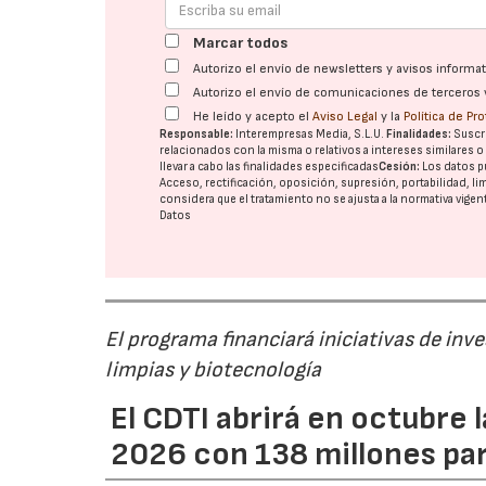
Marcar todos
Autorizo el envío de newsletters y avisos inform
Autorizo el envío de comunicaciones de terceros 
He leído y acepto el
Aviso Legal
y la
Política de Pr
Responsable:
Interempresas Media, S.L.U.
Finalidades:
Suscri
relacionados con la misma o relativos a intereses similares 
llevar a cabo las finalidades especificadas
Cesión:
Los datos p
Acceso, rectificación, oposición, supresión, portabilidad, l
considera que el tratamiento no se ajusta a la normativa vige
Datos
El programa financiará iniciativas de inv
limpias y biotecnología
El CDTI abrirá en octubre
2026 con 138 millones pa