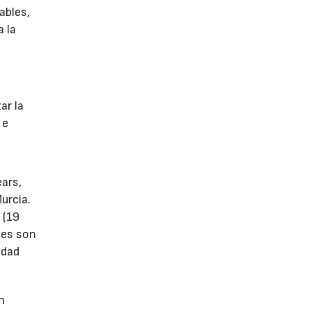
ables,
a la
s
ar la
 e
ears,
urcia.
 (19
tes son
idad
n