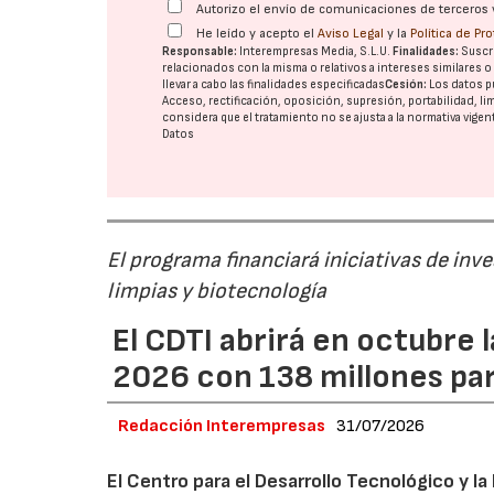
Autorizo el envío de comunicaciones de terceros 
He leído y acepto el
Aviso Legal
y la
Política de Pr
Responsable:
Interempresas Media, S.L.U.
Finalidades:
Suscri
relacionados con la misma o relativos a intereses similares 
llevar a cabo las finalidades especificadas
Cesión:
Los datos p
Acceso, rectificación, oposición, supresión, portabilidad, l
considera que el tratamiento no se ajusta a la normativa vige
Datos
El programa financiará iniciativas de inv
limpias y biotecnología
El CDTI abrirá en octubre
2026 con 138 millones pa
Redacción Interempresas
31/07/2026
El Centro para el Desarrollo Tecnológico y la