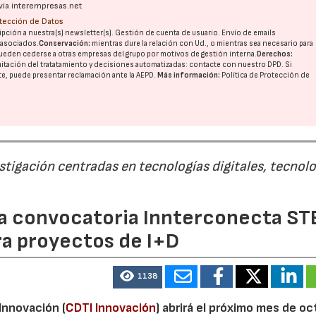
vía interempresas.net
otección de Datos
pción a nuestra(s) newsletter(s). Gestión de cuenta de usuario. Envío de emails
o asociados.
Conservación:
mientras dure la relación con Ud., o mientras sea necesario para
ueden cederse a otras
empresas del grupo
por motivos de gestión interna.
Derechos:
imitación del tratatamiento y decisiones automatizadas:
contacte con nuestro DPD
. Si
nte, puede presentar reclamación ante la
AEPD
.
Más información:
Política de Protección de
estigación centradas en tecnologías digitales, tecnol
 la convocatoria Innterconecta ST
ra proyectos de I+D
1138
 Innovación (
CDTI Innovación
) abrirá el próximo mes de o