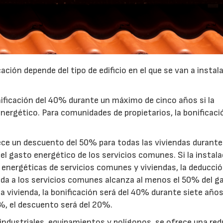
ación depende del tipo de edificio en el que se van a instala
onificación del 40% durante un máximo de cinco años si la
nergético. Para comunidades de propietarios, la bonificaci
frece un descuento del 50% para todas las viviendas durante
el gasto energético de los servicios comunes. Si la instal
 energéticas de servicios comunes y viviendas, la deducció
nada a los servicios comunes alcanza al menos el 50% del g
a vivienda, la bonificación será del 40% durante siete años
0%, el descuento será del 20%.
23/07/2026
30/07/2026
s industriales, equipamientos y polígonos, se ofrece una re