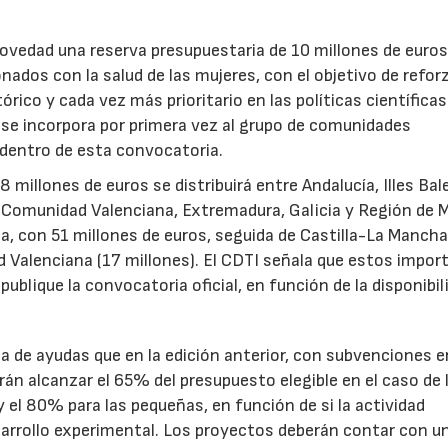
novedad una reserva presupuestaria de 10 millones de euro
ados con la salud de las mujeres, con el objetivo de reforz
rico y cada vez más prioritario en las políticas científicas
s se incorpora por primera vez al grupo de comunidades
 dentro de esta convocatoria.
illones de euros se distribuirá entre Andalucía, Illes Bal
, Comunidad Valenciana, Extremadura, Galicia y Región de M
a, con 51 millones de euros, seguida de Castilla-La Mancha
d Valenciana (17 millones). El CDTI señala que estos impor
ublique la convocatoria oficial, en función de la disponibil
.
de ayudas que en la edición anterior, con subvenciones e
n alcanzar el 65% del presupuesto elegible en el caso de 
el 80% para las pequeñas, en función de si la actividad
sarrollo experimental. Los proyectos deberán contar con u