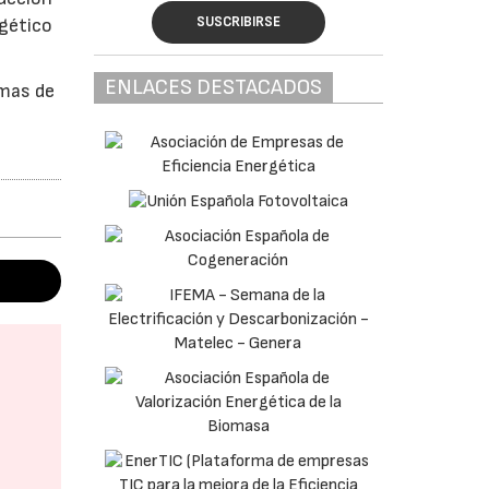
SUSCRIBIRSE
rgético
ENLACES DESTACADOS
emas de
)