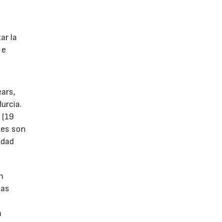
s
ar la
 e
ears,
urcia.
 (19
tes son
idad
n
las
n