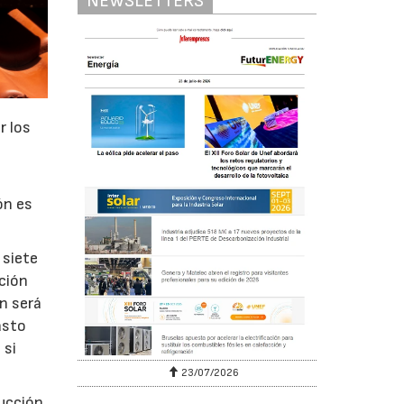
NEWSLETTERS
r los
ón es
 siete
ación
n será
asto
 si
23/07/2026
ducción