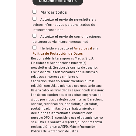
SUSCRIBIRME GRATIS
Marcar todos
Autorizo el envío de newsletters y
avisos informativos personalizados de
interempresas.net
Autorizo el envío de comunicaciones
de terceros vía interempresas.net
He leído y acepto el
Aviso Legal
y la
Política de Protección de Datos
Responsable:
Interempresas Media, S.L.U.
Finalidades:
Suscripción a nuestra(s)
newsletter(s). Gestión de cuenta de usuario.
Envío de emails relacionados con la misma o
relativos a intereses similares o
asociados.
Conservación:
mientras dure la
relación con Ud., o mientras sea necesario para
llevar a cabo las finalidades especificadas
Cesión:
Los datos pueden cederse a otras
empresas del
grupo
por motivos de gestión interna.
Derechos:
Acceso, rectificación, oposición, supresión,
portabilidad, limitación del tratatamiento y
decisiones automatizadas:
contacte con
nuestro DPD
. Si considera que el tratamiento no
se ajusta a la normativa vigente, puede presentar
reclamación ante la
AEPD
.
Más información:
Política de Protección de Datos