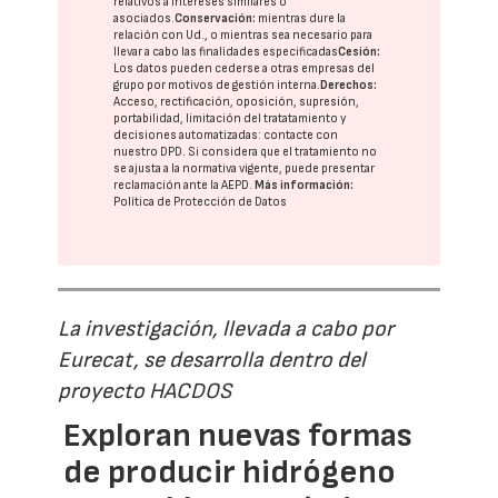
relativos a intereses similares o
asociados.
Conservación:
mientras dure la
relación con Ud., o mientras sea necesario para
llevar a cabo las finalidades especificadas
Cesión:
Los datos pueden cederse a otras
empresas del
grupo
por motivos de gestión interna.
Derechos:
Acceso, rectificación, oposición, supresión,
portabilidad, limitación del tratatamiento y
decisiones automatizadas:
contacte con
nuestro DPD
. Si considera que el tratamiento no
se ajusta a la normativa vigente, puede presentar
reclamación ante la
AEPD
.
Más información:
Política de Protección de Datos
La investigación, llevada a cabo por
Eurecat, se desarrolla dentro del
proyecto HACDOS
Exploran nuevas formas
de producir hidrógeno