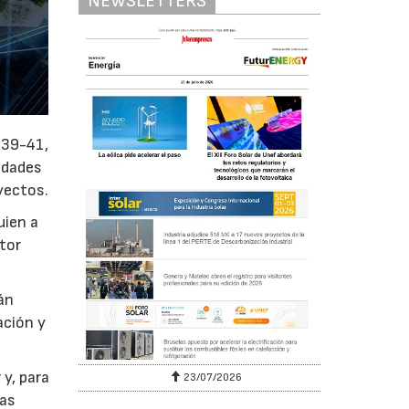
NEWSLETTERS
, 39-41,
idades
yectos.
uien a
tor
án
ación y
y, para
23/07/2026
ias