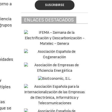
torno a
SUSCRIBIRSE
ciencia
ENLACES DESTACADOS
grupos
nidades
r
tiples
las
que se