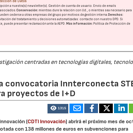
otección de Datos
pción a nuestra(s) newsletter(s). Gestión de cuenta de usuario. Envío de emails
o asociados.
Conservación:
mientras dure la relación con Ud., o mientras sea necesario para
ueden cederse a otras
empresas del grupo
por motivos de gestión interna.
Derechos:
imitación del tratatamiento y decisiones automatizadas:
contacte con nuestro DPD
. Si
nte, puede presentar reclamación ante la
AEPD
.
Más información:
Política de Protección de
estigación centradas en tecnologías digitales, tecnol
 la convocatoria Innterconecta ST
ra proyectos de I+D
1315
 Innovación (
CDTI Innovación
) abrirá el próximo mes de o
otada con 138 millones de euros en subvenciones para