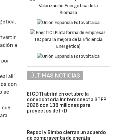
gética,
nvertir
tación a
 por
ÚLTIMAS NOTICIAS
al allí
smos con
o se
El CDTI abrirá en octubre la
convocatoria Innterconecta STEP
2026 con 138 millones para
e que
proyectos de I+D
para
Repsol y Bimbo cierran un acuerdo
de compraventa de energía