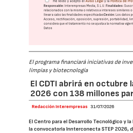
He leído y acepto el
Aviso Legal
y la
Política de Pr
Responsable:
Interempresas Media, S.L.U.
Finalidades:
Suscri
relacionados con la misma o relativos a intereses similares 
llevar a cabo las finalidades especificadas
Cesión:
Los datos p
Acceso, rectificación, oposición, supresión, portabilidad, l
considera que el tratamiento no se ajusta a la normativa vige
Datos
El programa financiará iniciativas de inv
limpias y biotecnología
El CDTI abrirá en octubre
2026 con 138 millones pa
Redacción Interempresas
31/07/2026
El Centro para el Desarrollo Tecnológico y la
la convocatoria Innterconecta STEP 2026, d