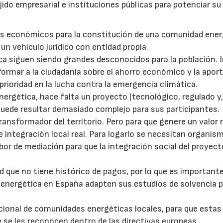
jido empresarial e instituciones públicas para potenciar su
os económicos para la constitución de una comunidad ener
un vehículo jurídico con entidad propia.
ca siguen siendo grandes desconocidos para la población. I
formar a la ciudadanía sobre el ahorro económico y la apor
prioridad en la lucha contra la emergencia climática.
ergética, hace falta un proyecto (tecnológico, regulado y,
puede resultar demasiado complejo para sus participantes.
nsformador del territorio. Pero para que genere un valor re
e integración local real. Para logarlo se necesitan organi
bor de mediación para que la integración social del proyect
 que no tiene histórico de pagos, por lo que es important
n energética en España adapten sus estudios de solvencia 
acional de comunidades energéticas locales, para que estas
e se les reconocen dentro de las directivas europeas.