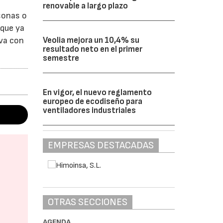
renovable a largo plazo
rsonas o
 que ya
Veolia mejora un 10,4% su
iva con
resultado neto en el primer
semestre
En vigor, el nuevo reglamento
europeo de ecodiseño para
ventiladores industriales
EMPRESAS DESTACADAS
OTRAS SECCIONES
AGENDA