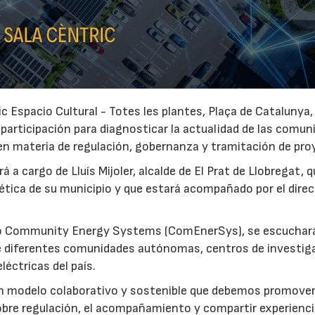
ric Espacio Cultural - Totes les plantes, Plaça de Catalunya
participación para diagnosticar la actualidad de las comun
n materia de regulación, gobernanza y tramitación de pro
 a cargo de Lluís Mijoler, alcalde de El Prat de Llobregat, q
ética de su municipio y que estará acompañado por el direc
ecto Community Energy Systems (ComEnerSys), se escuchar
de diferentes comunidades autónomas, centros de investig
éctricas del país.
 modelo colaborativo y sostenible que debemos promover 
23/07/2026
30/07/2026
obre regulación, el acompañamiento y compartir experienc