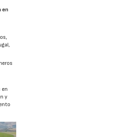
n en
ños,
ugal,
imeros
s en
en y
iento