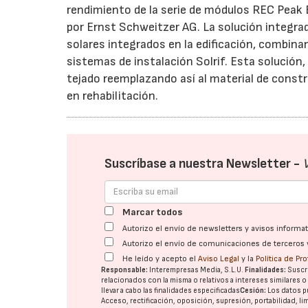
rendimiento de la serie de módulos REC Peak E
por Ernst Schweitzer AG. La solución integra
solares integrados en la edificación, combina
sistemas de instalación Solrif. Esta solución
tejado reemplazando así al material de const
en rehabilitación.
Suscríbase a nuestra Newsletter -
Marcar todos
Autorizo el envío de newsletters y avisos inform
Autorizo el envío de comunicaciones de terceros 
He leído y acepto el
Aviso Legal
y la
Política de Pr
Responsable:
Interempresas Media, S.L.U.
Finalidades:
Suscri
relacionados con la misma o relativos a intereses similares 
llevar a cabo las finalidades especificadas
Cesión:
Los datos p
Acceso, rectificación, oposición, supresión, portabilidad, l