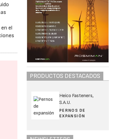
uido
mas
 en el
ciones
PRODUCTOS DESTACADOS
Heico Fasteners,
S.A.U.
PERNOS DE
EXPANSIÓN