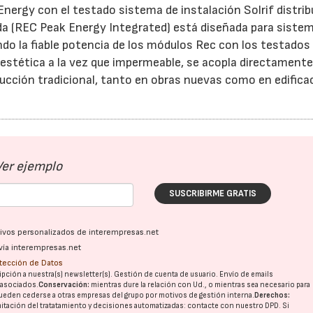
nergy con el testado sistema de instalación Solrif distrib
da (REC Peak Energy Integrated) está diseñada para siste
ndo la fiable potencia de los módulos Rec con los testados
, estética a la vez que impermeable, se acopla directamente
rucción tradicional, tanto en obras nuevas como en edifica
Ver ejemplo
SUSCRIBIRME GRATIS
ativos personalizados de interempresas.net
vía interempresas.net
otección de Datos
pción a nuestra(s) newsletter(s). Gestión de cuenta de usuario. Envío de emails
o asociados.
Conservación:
mientras dure la relación con Ud., o mientras sea necesario para
ueden cederse a otras
empresas del grupo
por motivos de gestión interna.
Derechos:
imitación del tratatamiento y decisiones automatizadas:
contacte con nuestro DPD
. Si