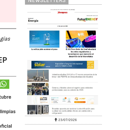
NEWSLETTERS
ogías
EP
ctubre
limpias
23/07/2026
ficial