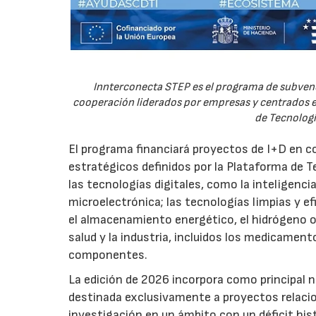
Innterconecta STEP es el programa de subvenc
cooperación liderados por empresas y centrados en
de Tecnologí
El programa financiará proyectos de I+D en c
estratégicos definidos por la Plataforma de T
las tecnologías digitales, como la inteligencia
microelectrónica; las tecnologías limpias y ef
el almacenamiento energético, el hidrógeno o l
salud y la industria, incluidos los medicamen
componentes.
La edición de 2026 incorpora como principal 
destinada exclusivamente a proyectos relacion
investigación en un ámbito con un déficit histó