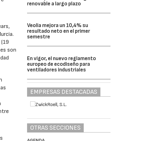
renovable a largo plazo
Veolia mejora un 10,4% su
ears,
resultado neto en el primer
urcia.
semestre
 (19
tes son
idad
En vigor, el nuevo reglamento
europeo de ecodiseño para
ventiladores industriales
n
las
EMPRESAS DESTACADAS
n
ntre
OTRAS SECCIONES
os
AGENDA