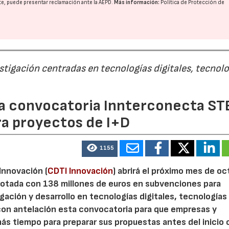
nte, puede presentar reclamación ante la
AEPD
.
Más información:
Política de Protección de
estigación centradas en tecnologías digitales, tecnol
 la convocatoria Innterconecta ST
ra proyectos de I+D
1155
 Innovación (
CDTI Innovación
) abrirá el próximo mes de o
otada con 138 millones de euros en subvenciones para
gación y desarrollo en tecnologías digitales, tecnologías 
con antelación esta convocatoria para que empresas y
23/07/2026
30/07/2026
s tiempo para preparar sus propuestas antes del inicio o