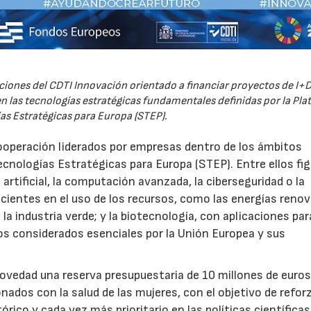
iones del CDTI Innovación orientado a financiar proyectos de I+D
 las tecnologías estratégicas fundamentales definidas por la Pl
as Estratégicas para Europa (STEP).
ooperación liderados por empresas dentro de los ámbitos
ecnologías Estratégicas para Europa (STEP). Entre ellos fi
 artificial, la computación avanzada, la ciberseguridad o la
icientes en el uso de los recursos, como las energías renov
a industria verde; y la biotecnología, con aplicaciones par
tos considerados esenciales por la Unión Europea y sus
novedad una reserva presupuestaria de 10 millones de euro
ados con la salud de las mujeres, con el objetivo de reforz
rico y cada vez más prioritario en las políticas científicas