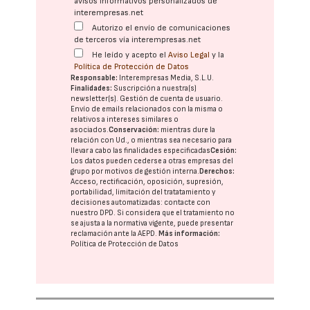
avisos informativos personalizados de
interempresas.net
Autorizo el envío de comunicaciones
de terceros vía interempresas.net
He leído y acepto el
Aviso Legal
y la
Política de Protección de Datos
Responsable:
Interempresas Media, S.L.U.
Finalidades:
Suscripción a nuestra(s)
newsletter(s). Gestión de cuenta de usuario.
Envío de emails relacionados con la misma o
relativos a intereses similares o
asociados.
Conservación:
mientras dure la
relación con Ud., o mientras sea necesario para
llevar a cabo las finalidades especificadas
Cesión:
Los datos pueden cederse a otras
empresas del
grupo
por motivos de gestión interna.
Derechos:
Acceso, rectificación, oposición, supresión,
portabilidad, limitación del tratatamiento y
decisiones automatizadas:
contacte con
nuestro DPD
. Si considera que el tratamiento no
se ajusta a la normativa vigente, puede presentar
reclamación ante la
AEPD
.
Más información:
Política de Protección de Datos