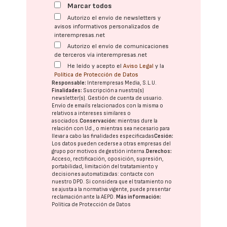
Marcar todos
Autorizo el envío de newsletters y
avisos informativos personalizados de
interempresas.net
Autorizo el envío de comunicaciones
de terceros vía interempresas.net
He leído y acepto el
Aviso Legal
y la
Política de Protección de Datos
Responsable:
Interempresas Media, S.L.U.
Finalidades:
Suscripción a nuestra(s)
newsletter(s). Gestión de cuenta de usuario.
Envío de emails relacionados con la misma o
relativos a intereses similares o
asociados.
Conservación:
mientras dure la
relación con Ud., o mientras sea necesario para
llevar a cabo las finalidades especificadas
Cesión:
Los datos pueden cederse a otras
empresas del
grupo
por motivos de gestión interna.
Derechos:
Acceso, rectificación, oposición, supresión,
portabilidad, limitación del tratatamiento y
decisiones automatizadas:
contacte con
nuestro DPD
. Si considera que el tratamiento no
se ajusta a la normativa vigente, puede presentar
reclamación ante la
AEPD
.
Más información:
Política de Protección de Datos