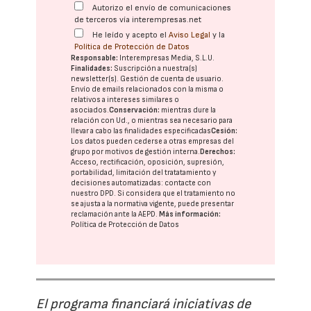
Autorizo el envío de comunicaciones
de terceros vía interempresas.net
He leído y acepto el
Aviso Legal
y la
Política de Protección de Datos
Responsable:
Interempresas Media, S.L.U.
Finalidades:
Suscripción a nuestra(s)
newsletter(s). Gestión de cuenta de usuario.
Envío de emails relacionados con la misma o
relativos a intereses similares o
asociados.
Conservación:
mientras dure la
relación con Ud., o mientras sea necesario para
llevar a cabo las finalidades especificadas
Cesión:
Los datos pueden cederse a otras
empresas del
grupo
por motivos de gestión interna.
Derechos:
Acceso, rectificación, oposición, supresión,
portabilidad, limitación del tratatamiento y
decisiones automatizadas:
contacte con
nuestro DPD
. Si considera que el tratamiento no
se ajusta a la normativa vigente, puede presentar
reclamación ante la
AEPD
.
Más información:
Política de Protección de Datos
El programa financiará iniciativas de