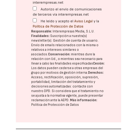
interempresas.net
Autorizo el envío de comunicaciones
de terceros vía interempresas.net
He leído y acepto el
Aviso Legal
y la
Política de Protección de Datos
Responsable:
Interempresas Media, S.L.U.
Finalidades:
Suscripción a nuestra(s)
newsletter(s). Gestión de cuenta de usuario.
Envío de emails relacionados con la misma o
relativos a intereses similares o
asociados.
Conservación:
mientras dure la
relación con Ud., o mientras sea necesario para
llevar a cabo las finalidades especificadas
Cesión:
Los datos pueden cederse a otras
empresas del
grupo
por motivos de gestión interna.
Derechos:
Acceso, rectificación, oposición, supresión,
portabilidad, limitación del tratatamiento y
decisiones automatizadas:
contacte con
nuestro DPD
. Si considera que el tratamiento no
se ajusta a la normativa vigente, puede presentar
reclamación ante la
AEPD
.
Más información:
Política de Protección de Datos