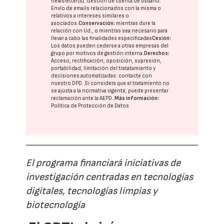
newsletter(s). Gestión de cuenta de usuario.
Envío de emails relacionados con la misma o
relativos a intereses similares o
asociados.
Conservación:
mientras dure la
relación con Ud., o mientras sea necesario para
llevar a cabo las finalidades especificadas
Cesión:
Los datos pueden cederse a otras
empresas del
grupo
por motivos de gestión interna.
Derechos:
Acceso, rectificación, oposición, supresión,
portabilidad, limitación del tratatamiento y
decisiones automatizadas:
contacte con
nuestro DPD
. Si considera que el tratamiento no
se ajusta a la normativa vigente, puede presentar
reclamación ante la
AEPD
.
Más información:
Política de Protección de Datos
El programa financiará iniciativas de
investigación centradas en tecnologías
digitales, tecnologías limpias y
biotecnología