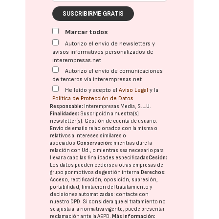
SUSCRIBIRME GRATIS
Marcar todos
Autorizo el envío de newsletters y
avisos informativos personalizados de
interempresas.net
Autorizo el envío de comunicaciones
de terceros vía interempresas.net
He leído y acepto el
Aviso Legal
y la
Política de Protección de Datos
Responsable:
Interempresas Media, S.L.U.
Finalidades:
Suscripción a nuestra(s)
newsletter(s). Gestión de cuenta de usuario.
Envío de emails relacionados con la misma o
relativos a intereses similares o
asociados.
Conservación:
mientras dure la
relación con Ud., o mientras sea necesario para
llevar a cabo las finalidades especificadas
Cesión:
Los datos pueden cederse a otras
empresas del
grupo
por motivos de gestión interna.
Derechos:
Acceso, rectificación, oposición, supresión,
portabilidad, limitación del tratatamiento y
decisiones automatizadas:
contacte con
nuestro DPD
. Si considera que el tratamiento no
se ajusta a la normativa vigente, puede presentar
reclamación ante la
AEPD
.
Más información: