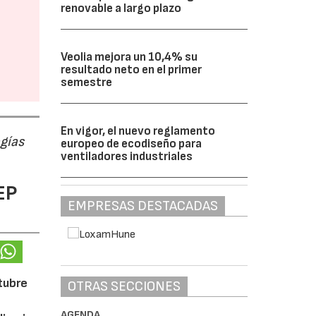
renovable a largo plazo
Veolia mejora un 10,4% su
resultado neto en el primer
semestre
En vigor, el nuevo reglamento
ogías
europeo de ecodiseño para
ventiladores industriales
EP
EMPRESAS DESTACADAS
ctubre
OTRAS SECCIONES
AGENDA