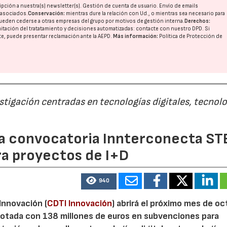
pción a nuestra(s) newsletter(s). Gestión de cuenta de usuario. Envío de emails
o asociados.
Conservación:
mientras dure la relación con Ud., o mientras sea necesario para
ueden cederse a otras
empresas del grupo
por motivos de gestión interna.
Derechos:
imitación del tratatamiento y decisiones automatizadas:
contacte con nuestro DPD
. Si
nte, puede presentar reclamación ante la
AEPD
.
Más información:
Política de Protección de
estigación centradas en tecnologías digitales, tecnol
 la convocatoria Innterconecta ST
ra proyectos de I+D
940
 Innovación (
CDTI Innovación
) abrirá el próximo mes de o
otada con 138 millones de euros en subvenciones para