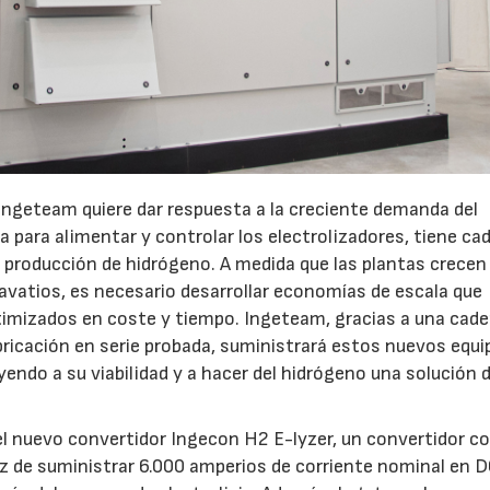
 Ingeteam quiere dar respuesta a la creciente demanda del
a para alimentar y controlar los electrolizadores, tiene ca
e producción de hidrógeno. A medida que las plantas crecen
avatios, es necesario desarrollar economías de escala que
imizados en coste y tiempo. Ingeteam, gracias a una cade
abricación en serie probada, suministrará estos nuevos equi
yendo a su viabilidad y a hacer del hidrógeno una solución 
el nuevo convertidor Ingecon H2 E-lyzer, un convertidor c
23/07/2026
30/07/2026
az de suministrar 6.000 amperios de corriente nominal en D