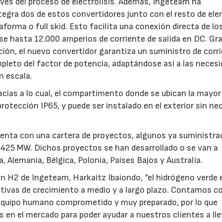
avés del proceso de electrolisis. Además, Ingeteam ha
ntegra dos de estos convertidores junto con el resto de e
forma o full skid. Esto facilita una conexión directa de lo
se hasta 12.000 amperios de corriente de salida en DC. Gra
ión, el nuevo convertidor garantiza un suministro de corr
pleto del factor de potencia, adaptándose así a las neces
an escala.
racias a lo cual, el compartimento donde se ubican la mayor
otección IP65, y puede ser instalado en el exterior sin ne
uenta con una cartera de proyectos, algunos ya suministra
 425 MW. Dichos proyectos se han desarrollado o se van a
 Alemania, Bélgica, Polonia, Países Bajos y Australia.
en H2 de Ingeteam, Harkaitz Ibaiondo, “el hidrógeno verde 
ativas de crecimiento a medio y a largo plazo. Contamos c
n equipo humano comprometido y muy preparado, por lo que
en el mercado para poder ayudar a nuestros clientes a lle