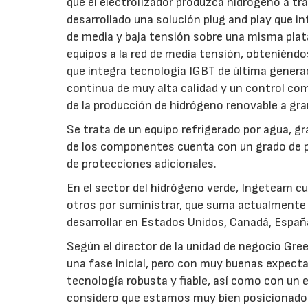
que el electrolizador produzca hidrógeno a tr
desarrollado una solución plug and play que i
de media y baja tensión sobre una misma plata
equipos a la red de media tensión, obteniéndo
que integra tecnología IGBT de última generac
continua de muy alta calidad y un control com
de la producción de hidrógeno renovable a gr
Se trata de un equipo refrigerado por agua, g
de los componentes cuenta con un grado de pr
de protecciones adicionales.
En el sector del hidrógeno verde, Ingeteam c
otros por suministrar, que suma actualmente
desarrollar en Estados Unidos, Canadá, España,
Según el director de la unidad de negocio Gre
una fase inicial, pero con muy buenas expect
tecnología robusta y fiable, así como con u
considero que estamos muy bien posicionados 