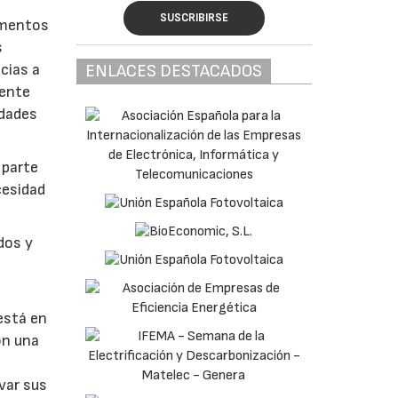
SUSCRIBIRSE
lementos
s
ENLACES DESTACADOS
cias a
iente
idades
 parte
cesidad
dos y
está en
on una
var sus