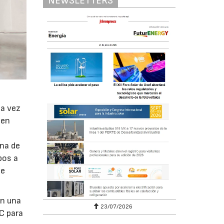
NEWSLETTERS
da vez
 en
na de
pos a
de
on una
23/07/2026
C para