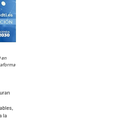
 en
ataforma
guran
ables,
a la