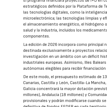
El programa financiará proyectos de I+D en c
estratégicos definidos por la Plataforma de T
las tecnologías digitales, como la inteligencia
microelectrónica; las tecnologías limpias y ef
el almacenamiento energético, el hidrógeno o l
salud y la industria, incluidos los medicamen
componentes.
La edición de 2026 incorpora como principal 
destinada exclusivamente a proyectos relacion
investigación en un ámbito con un déficit histó
industriales europeas. Asimismo, Illes Balear
autónomas elegibles para recibir financiación
De este modo, el presupuesto estimado de 138 m
Canarias, Castilla y León, Castilla-La Mancha
Galicia concentrará la mayor dotación previst
millones), Andalucía (18 millones) y Comunida
provisionales y podrán modificarse cuando se p
definitiva de fondos FEDER en cada territorio