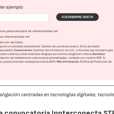
Ver ejemplo
SUSCRIBIRME GRATIS
ativos personalizados de interempresas.net
vía interempresas.net
otección de Datos
pción a nuestra(s) newsletter(s). Gestión de cuenta de usuario. Envío de emails
o asociados.
Conservación:
mientras dure la relación con Ud., o mientras sea necesario para
ueden cederse a otras
empresas del grupo
por motivos de gestión interna.
Derechos:
imitación del tratatamiento y decisiones automatizadas:
contacte con nuestro DPD
. Si
nte, puede presentar reclamación ante la
AEPD
.
Más información:
Política de Protección de
estigación centradas en tecnologías digitales, tecnol
 la convocatoria Innterconecta ST