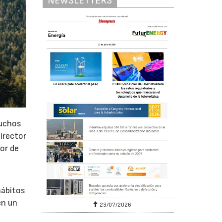
NEWSLETTERS
muchos
irector
or de
hábitos
en un
23/07/2026