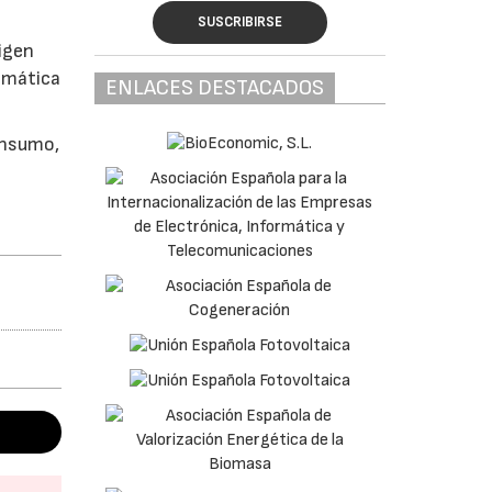
SUSCRIBIRSE
igen
limática
ENLACES DESTACADOS
onsumo,