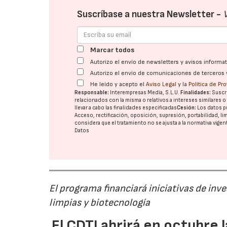
Suscríbase a nuestra Newsletter -
Marcar todos
Autorizo el envío de newsletters y avisos inform
Autorizo el envío de comunicaciones de terceros 
He leído y acepto el
Aviso Legal
y la
Política de Pr
Responsable:
Interempresas Media, S.L.U.
Finalidades:
Suscri
relacionados con la misma o relativos a intereses similares 
llevar a cabo las finalidades especificadas
Cesión:
Los datos p
Acceso, rectificación, oposición, supresión, portabilidad, l
considera que el tratamiento no se ajusta a la normativa vige
Datos
El programa financiará iniciativas de inv
limpias y biotecnología
El CDTI abrirá en octubre