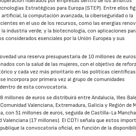
ooperación liderados por empresas dentro de los ámbitos
ecnologías Estratégicas para Europa (STEP). Entre ellos fi
 artificial, la computación avanzada, la ciberseguridad o la
icientes en el uso de los recursos, como las energías renov
a industria verde; y la biotecnología, con aplicaciones par
tos considerados esenciales por la Unión Europea y sus
novedad una reserva presupuestaria de 10 millones de euro
ados con la salud de las mujeres, con el objetivo de reforz
rico y cada vez más prioritario en las políticas científicas
s se incorpora por primera vez al grupo de comunidades
 dentro de esta convocatoria.
illones de euros se distribuirá entre Andalucía, Illes Bal
, Comunidad Valenciana, Extremadura, Galicia y Región de M
a, con 51 millones de euros, seguida de Castilla-La Mancha
d Valenciana (17 millones). El CDTI señala que estos impor
ublique la convocatoria oficial, en función de la disponibil
.