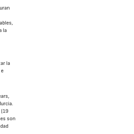
guran
ables,
a la
s
ar la
 e
ears,
urcia.
 (19
tes son
idad