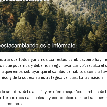
ostrar que todos ganamos con estos cambios, pero hay 
 los que podemos y debemos seguir avanzando”, recalca el d
paña queremos subrayar que el cambio de hábitos suma a fav
mico y de la soberanía estratégica del país. La transición
.
 la sencillez del día a día y en cómo pequeños cambios de 
 entornos más saludables— y económicas que se traducen 
23/07/2026
30/07/2026
 las empresas.