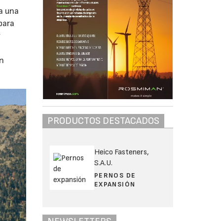
za una
para
y
ón
PRODUCTOS DESTACADOS
Heico Fasteners,
S.A.U.
PERNOS DE
EXPANSIÓN