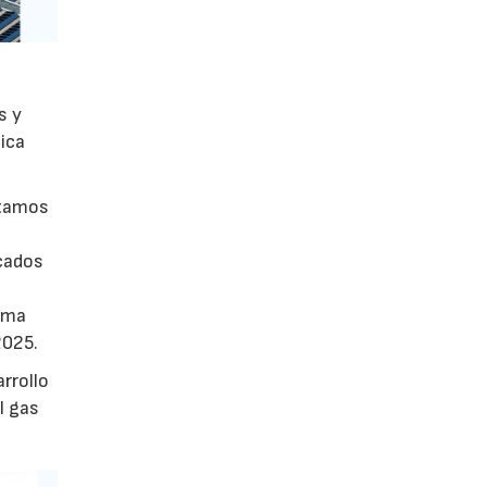
s y
tica
stamos
rcados
tima
2025.
rrollo
l gas