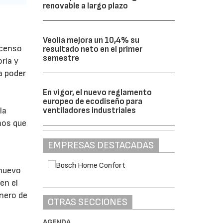
renovable a largo plazo
Veolia mejora un 10,4% su
scenso
resultado neto en el primer
semestre
ria y
a poder
En vigor, el nuevo reglamento
europeo de ecodiseño para
ventiladores industriales
la
mos que
EMPRESAS DESTACADAS
 nuevo
en el
nero de
OTRAS SECCIONES
AGENDA