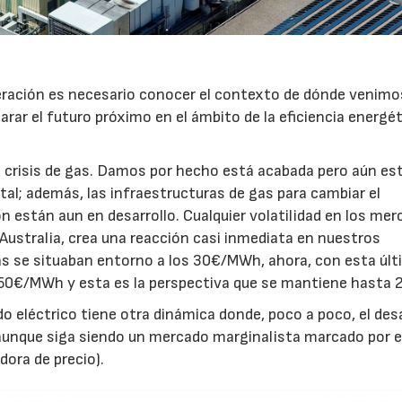
neración es necesario conocer el contexto de dónde venimo
rar el futuro próximo en el ámbito de la eficiencia energé
a crisis de gas. Damos por hecho está acabada pero aún e
al; además, las infraestructuras de gas para cambiar el
 están aun en desarrollo. Cualquier volatilidad en los me
Australia, crea una reacción casi inmediata en nuestros
gas se situaban entorno a los 30€/MWh, ahora, con esta úl
 50€/MWh y esta es la perspectiva que se mantiene hasta 
 eléctrico tiene otra dinámica donde, poco a poco, el desa
 aunque siga siendo un mercado marginalista marcado por e
dora de precio).