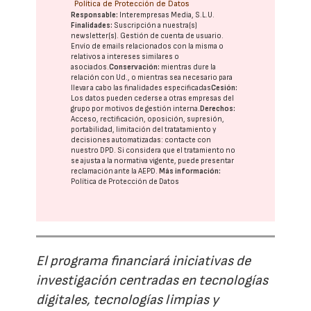
Política de Protección de Datos
Responsable:
Interempresas Media, S.L.U.
Finalidades:
Suscripción a nuestra(s)
newsletter(s). Gestión de cuenta de usuario.
Envío de emails relacionados con la misma o
relativos a intereses similares o
asociados.
Conservación:
mientras dure la
relación con Ud., o mientras sea necesario para
llevar a cabo las finalidades especificadas
Cesión:
Los datos pueden cederse a otras
empresas del
grupo
por motivos de gestión interna.
Derechos:
Acceso, rectificación, oposición, supresión,
portabilidad, limitación del tratatamiento y
decisiones automatizadas:
contacte con
nuestro DPD
. Si considera que el tratamiento no
se ajusta a la normativa vigente, puede presentar
reclamación ante la
AEPD
.
Más información:
Política de Protección de Datos
El programa financiará iniciativas de
investigación centradas en tecnologías
digitales, tecnologías limpias y