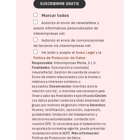
SUSCRIBIRME GRATIS
Marcar todos
Autorizo el envío de newsletters y
avisos informativos personalizados de
interempresas.net
Autorizo el envío de comunicaciones
de terceros vía interempresas.net
He leído y acepto el
Aviso Legal
y la
Política de Protección de Datos
Responsable:
Interempresas Media, S.L.U.
Finalidades:
Suscripción a nuestra(s)
newsletter(s). Gestión de cuenta de usuario.
Envío de emails relacionados con la misma o
relativos a intereses similares o
asociados.
Conservación:
mientras dure la
relación con Ud., o mientras sea necesario para
llevar a cabo las finalidades especificadas
Cesión:
Los datos pueden cederse a otras
empresas del
grupo
por motivos de gestión interna.
Derechos:
Acceso, rectificación, oposición, supresión,
portabilidad, limitación del tratatamiento y
decisiones automatizadas:
contacte con
nuestro DPD
. Si considera que el tratamiento no
se ajusta a la normativa vigente, puede presentar
reclamación ante la
AEPD
.
Más información:
Política de Protección de Datos