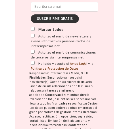
SUSCRIBIRME GRATIS
Marcar todos
Autorizo el envío de newsletters y
avisos informativos personalizados de
interempresas.net
Autorizo el envío de comunicaciones
de terceros vía interempresas.net
He leído y acepto el
Aviso Legal
y la
Política de Protección de Datos
Responsable:
Interempresas Media, S.L.U.
Finalidades:
Suscripción a nuestra(s)
newsletter(s). Gestión de cuenta de usuario.
Envío de emails relacionados con la misma o
relativos a intereses similares o
asociados.
Conservación:
mientras dure la
relación con Ud., o mientras sea necesario para
llevar a cabo las finalidades especificadas
Cesión:
Los datos pueden cederse a otras
empresas del
grupo
por motivos de gestión interna.
Derechos:
Acceso, rectificación, oposición, supresión,
portabilidad, limitación del tratatamiento y
decisiones automatizadas:
contacte con