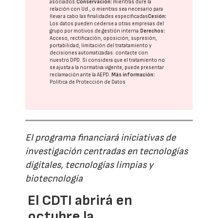
asociados.
Conservación:
mientras dure la
relación con Ud., o mientras sea necesario para
llevar a cabo las finalidades especificadas
Cesión:
Los datos pueden cederse a otras
empresas del
grupo
por motivos de gestión interna.
Derechos:
Acceso, rectificación, oposición, supresión,
portabilidad, limitación del tratatamiento y
decisiones automatizadas:
contacte con
nuestro DPD
. Si considera que el tratamiento no
se ajusta a la normativa vigente, puede presentar
reclamación ante la
AEPD
.
Más información:
Política de Protección de Datos
El programa financiará iniciativas de
investigación centradas en tecnologías
digitales, tecnologías limpias y
biotecnología
El CDTI abrirá en
octubre la