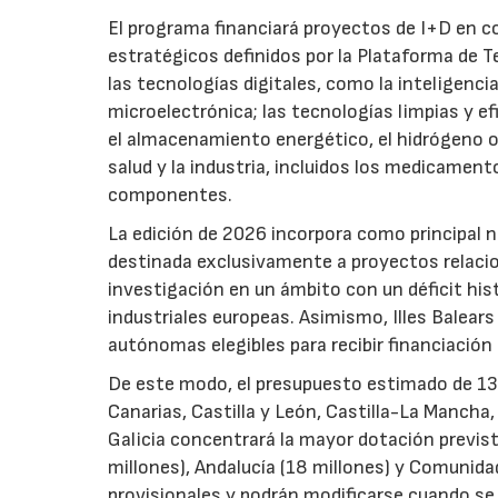
El programa financiará proyectos de I+D en c
estratégicos definidos por la Plataforma de T
las tecnologías digitales, como la inteligencia
microelectrónica; las tecnologías limpias y ef
el almacenamiento energético, el hidrógeno o l
salud y la industria, incluidos los medicamen
componentes.
La edición de 2026 incorpora como principal 
destinada exclusivamente a proyectos relacion
investigación en un ámbito con un déficit histó
industriales europeas. Asimismo, Illes Balear
autónomas elegibles para recibir financiación
De este modo, el presupuesto estimado de 138 m
Canarias, Castilla y León, Castilla-La Mancha
Galicia concentrará la mayor dotación previst
millones), Andalucía (18 millones) y Comunida
provisionales y podrán modificarse cuando se p