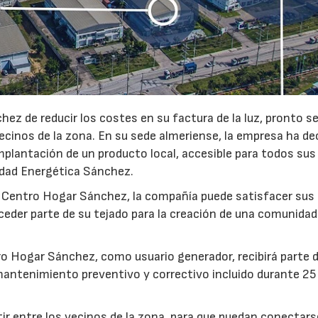
hez de reducir los costes en su factura de la luz, pronto s
ecinos de la zona. En su sede almeriense, la empresa ha de
mplantación de un producto local, accesible para todos sus
idad Energética Sánchez.
 de Centro Hogar Sánchez, la compañía puede satisfacer sus
ceder parte de su tejado para la creación de una comunidad
o Hogar Sánchez, como usuario generador, recibirá parte d
 mantenimiento preventivo y correctivo incluido durante 25
23/07/2026
30/07/2026
ir entre los vecinos de la zona, para que puedan conectars