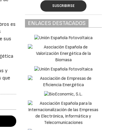
SUSCRIBIRSE
ENLACES DESTACADOS
bros es
s
e sus
rgética
as y
s que