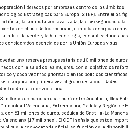
ooperación liderados por empresas dentro de los ámbitos
ecnologías Estratégicas para Europa (STEP). Entre ellos fi
 artificial, la computación avanzada, la ciberseguridad o la
icientes en el uso de los recursos, como las energías renov
a industria verde; y la biotecnología, con aplicaciones par
tos considerados esenciales por la Unión Europea y sus
novedad una reserva presupuestaria de 10 millones de euro
ados con la salud de las mujeres, con el objetivo de reforz
rico y cada vez más prioritario en las políticas científicas
s se incorpora por primera vez al grupo de comunidades
 dentro de esta convocatoria.
illones de euros se distribuirá entre Andalucía, Illes Bal
, Comunidad Valenciana, Extremadura, Galicia y Región de M
a, con 51 millones de euros, seguida de Castilla-La Mancha
d Valenciana (17 millones). El CDTI señala que estos impor
ublique la convocatoria oficial, en función de la disponibil