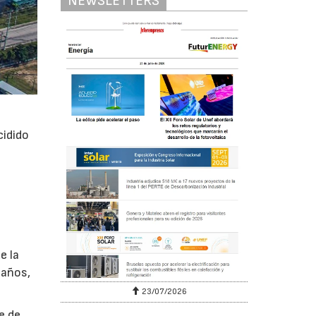
NEWSLETTERS
e
cidido
e la
 años,
23/07/2026
e de