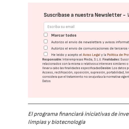
Suscríbase a nuestra Newsletter -
Marcar todos
Autorizo el envío de newsletters y avisos inform
Autorizo el envío de comunicaciones de terceros 
He leído y acepto el
Aviso Legal
y la
Política de Pr
Responsable:
Interempresas Media, S.L.U.
Finalidades:
Suscri
relacionados con la misma o relativos a intereses similares 
llevar a cabo las finalidades especificadas
Cesión:
Los datos p
Acceso, rectificación, oposición, supresión, portabilidad, l
considera que el tratamiento no se ajusta a la normativa vige
Datos
El programa financiará iniciativas de inv
limpias y biotecnología