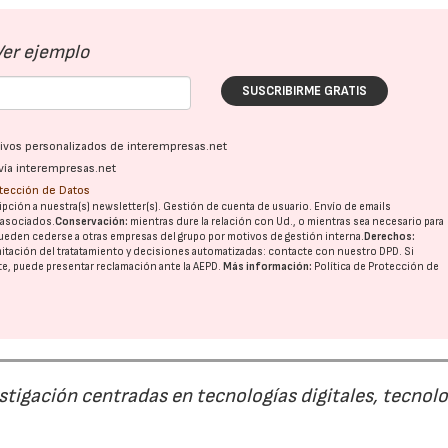
Ver ejemplo
SUSCRIBIRME GRATIS
ativos personalizados de interempresas.net
vía interempresas.net
otección de Datos
pción a nuestra(s) newsletter(s). Gestión de cuenta de usuario. Envío de emails
o asociados.
Conservación:
mientras dure la relación con Ud., o mientras sea necesario para
ueden cederse a otras
empresas del grupo
por motivos de gestión interna.
Derechos:
imitación del tratatamiento y decisiones automatizadas:
contacte con nuestro DPD
. Si
nte, puede presentar reclamación ante la
AEPD
.
Más información:
Política de Protección de
estigación centradas en tecnologías digitales, tecnol