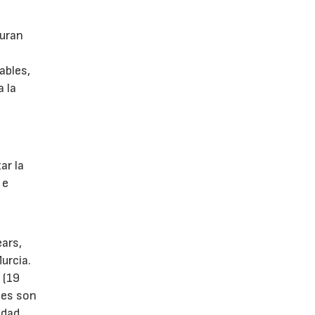
guran
ables,
a la
s
ar la
 e
ears,
urcia.
 (19
tes son
idad