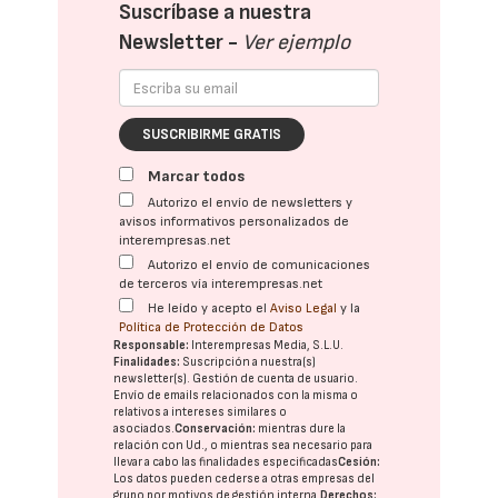
Suscríbase a nuestra
Newsletter -
Ver ejemplo
SUSCRIBIRME GRATIS
Marcar todos
Autorizo el envío de newsletters y
avisos informativos personalizados de
interempresas.net
Autorizo el envío de comunicaciones
de terceros vía interempresas.net
He leído y acepto el
Aviso Legal
y la
Política de Protección de Datos
Responsable:
Interempresas Media, S.L.U.
Finalidades:
Suscripción a nuestra(s)
newsletter(s). Gestión de cuenta de usuario.
Envío de emails relacionados con la misma o
relativos a intereses similares o
asociados.
Conservación:
mientras dure la
relación con Ud., o mientras sea necesario para
llevar a cabo las finalidades especificadas
Cesión:
Los datos pueden cederse a otras
empresas del
grupo
por motivos de gestión interna.
Derechos: