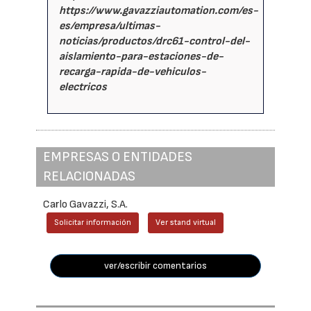
https://www.gavazziautomation.com/es-
es/empresa/ultimas-
noticias/productos/drc61-control-del-
aislamiento-para-estaciones-de-
recarga-rapida-de-vehiculos-
electricos
EMPRESAS O ENTIDADES
RELACIONADAS
Carlo Gavazzi, S.A.
Solicitar información
Ver stand virtual
ver/escribir comentarios