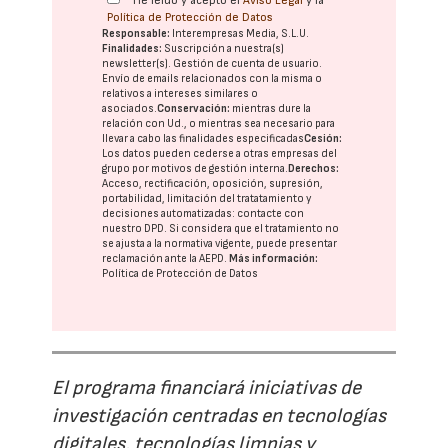
He leído y acepto el
Aviso Legal
y la
Política de Protección de Datos
Responsable:
Interempresas Media, S.L.U.
Finalidades:
Suscripción a nuestra(s)
newsletter(s). Gestión de cuenta de usuario.
Envío de emails relacionados con la misma o
relativos a intereses similares o
asociados.
Conservación:
mientras dure la
relación con Ud., o mientras sea necesario para
llevar a cabo las finalidades especificadas
Cesión:
Los datos pueden cederse a otras
empresas del
grupo
por motivos de gestión interna.
Derechos:
Acceso, rectificación, oposición, supresión,
portabilidad, limitación del tratatamiento y
decisiones automatizadas:
contacte con
nuestro DPD
. Si considera que el tratamiento no
se ajusta a la normativa vigente, puede presentar
reclamación ante la
AEPD
.
Más información:
Política de Protección de Datos
El programa financiará iniciativas de
investigación centradas en tecnologías
digitales, tecnologías limpias y