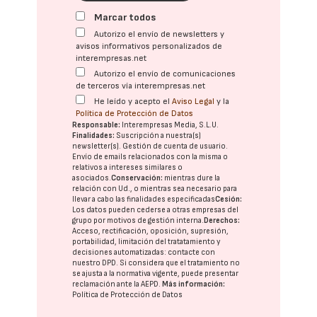
Marcar todos
Autorizo el envío de newsletters y
avisos informativos personalizados de
interempresas.net
Autorizo el envío de comunicaciones
de terceros vía interempresas.net
He leído y acepto el
Aviso Legal
y la
Política de Protección de Datos
Responsable:
Interempresas Media, S.L.U.
Finalidades:
Suscripción a nuestra(s)
newsletter(s). Gestión de cuenta de usuario.
Envío de emails relacionados con la misma o
relativos a intereses similares o
asociados.
Conservación:
mientras dure la
relación con Ud., o mientras sea necesario para
llevar a cabo las finalidades especificadas
Cesión:
Los datos pueden cederse a otras
empresas del
grupo
por motivos de gestión interna.
Derechos:
Acceso, rectificación, oposición, supresión,
portabilidad, limitación del tratatamiento y
decisiones automatizadas:
contacte con
nuestro DPD
. Si considera que el tratamiento no
se ajusta a la normativa vigente, puede presentar
reclamación ante la
AEPD
.
Más información:
Política de Protección de Datos