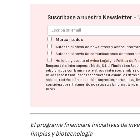
Suscríbase a nuestra Newsletter -
Marcar todos
Autorizo el envío de newsletters y avisos inform
Autorizo el envío de comunicaciones de terceros 
He leído y acepto el
Aviso Legal
y la
Política de Pr
Responsable:
Interempresas Media, S.L.U.
Finalidades:
Suscri
relacionados con la misma o relativos a intereses similares 
llevar a cabo las finalidades especificadas
Cesión:
Los datos p
Acceso, rectificación, oposición, supresión, portabilidad, l
considera que el tratamiento no se ajusta a la normativa vige
Datos
El programa financiará iniciativas de inv
limpias y biotecnología