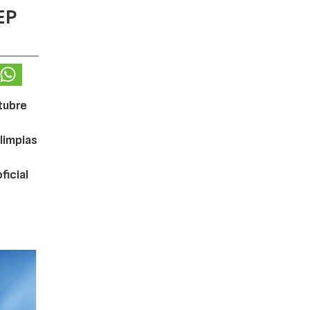
EP
ctubre
limpias
ficial