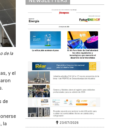
NEWSLETTERS
o de la
as, y el
maron
s.
s de
 ponerse
 la
23/07/2026