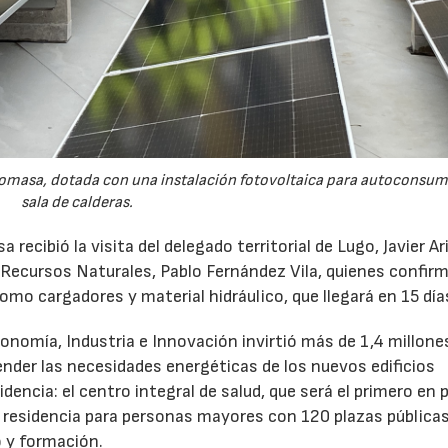
biomasa, dotada con una instalación fotovoltaica para autoconsum
sala de calderas.
 recibió la visita del delegado territorial de Lugo, Javier Ari
y Recursos Naturales, Pablo Fernández Vila, quienes confir
omo cargadores y material hidráulico, que llegará en 15 día
conomía, Industria e Innovación invirtió más de 1,4 millone
ender las necesidades energéticas de los nuevos edificios
idencia: el centro integral de salud, que será el primero en
residencia para personas mayores con 120 plazas públicas,
23/07/2026
30/07/2026
o y formación.