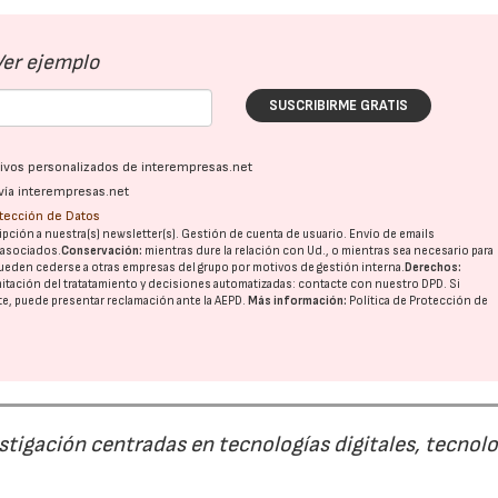
Ver ejemplo
SUSCRIBIRME GRATIS
ativos personalizados de interempresas.net
vía interempresas.net
otección de Datos
pción a nuestra(s) newsletter(s). Gestión de cuenta de usuario. Envío de emails
o asociados.
Conservación:
mientras dure la relación con Ud., o mientras sea necesario para
ueden cederse a otras
empresas del grupo
por motivos de gestión interna.
Derechos:
imitación del tratatamiento y decisiones automatizadas:
contacte con nuestro DPD
. Si
nte, puede presentar reclamación ante la
AEPD
.
Más información:
Política de Protección de
estigación centradas en tecnologías digitales, tecnol