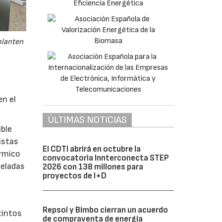
planten
e
en el
ÚLTIMAS NOTICIAS
ible
istas
El CDTI abrirá en octubre la
érmico
convocatoria Innterconecta STEP
neladas
2026 con 138 millones para
proyectos de I+D
Repsol y Bimbo cierran un acuerdo
tintos
de compraventa de energía