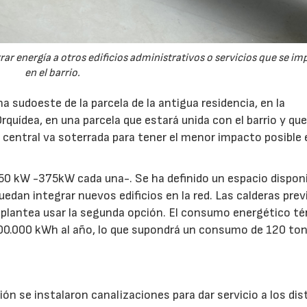
rar energía a otros edificios administrativos o servicios que se im
en el barrio.
a sudoeste de la parcela de la antigua residencia, en la
Orquídea, en una parcela que estará unida con el barrio y qu
central va soterrada para tener el menor impacto posible 
750 kW -375kW cada una-. Se ha definido un espacio dispon
uedan integrar nuevos edificios en la red. Las calderas prev
se plantea usar la segunda opción. El consumo energético t
 500.000 kWh al año, lo que supondrá un consumo de 120 to
ón se instalaron canalizaciones para dar servicio a los dis