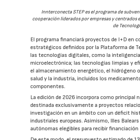
Innterconecta STEP es el programa de subvenc
cooperación liderados por empresas y centrados en
de Tecnologí
El programa financiará proyectos de I+D en c
estratégicos definidos por la Plataforma de T
las tecnologías digitales, como la inteligencia
microelectrónica; las tecnologías limpias y ef
el almacenamiento energético, el hidrógeno o l
salud y la industria, incluidos los medicamen
componentes.
La edición de 2026 incorpora como principal 
destinada exclusivamente a proyectos relacion
investigación en un ámbito con un déficit histó
industriales europeas. Asimismo, Illes Balear
autónomas elegibles para recibir financiación
De este modo, el presupuesto estimado de 138 m