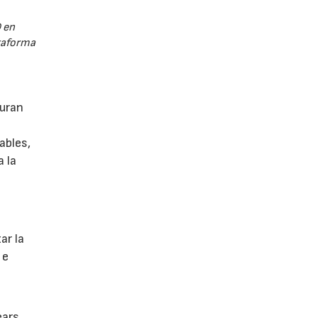
 en
ataforma
guran
ables,
a la
s
ar la
 e
ears,