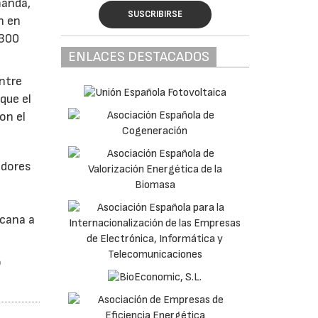
manda,
SUSCRIBIRSE
n en
.300
ENLACES DESTACADOS
entre
que el
on el
idores
rcana a
o