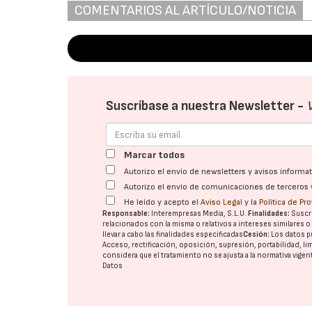
COMENTARIOS AL ARTÍCULO/NOTICIA
Suscríbase a nuestra Newsletter -
Marcar todos
Autorizo el envío de newsletters y avisos inform
Autorizo el envío de comunicaciones de terceros 
He leído y acepto el
Aviso Legal
y la
Política de Pr
Responsable:
Interempresas Media, S.L.U.
Finalidades:
Suscri
relacionados con la misma o relativos a intereses similares 
llevar a cabo las finalidades especificadas
Cesión:
Los datos p
Acceso, rectificación, oposición, supresión, portabilidad, l
considera que el tratamiento no se ajusta a la normativa vige
Datos