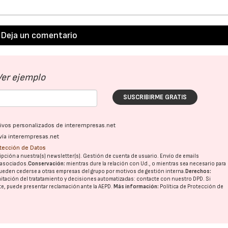
Deja un comentario
Ver ejemplo
SUSCRIBIRME GRATIS
ativos personalizados de interempresas.net
vía interempresas.net
otección de Datos
pción a nuestra(s) newsletter(s). Gestión de cuenta de usuario. Envío de emails
o asociados.
Conservación:
mientras dure la relación con Ud., o mientras sea necesario para
ueden cederse a otras
empresas del grupo
por motivos de gestión interna.
Derechos:
imitación del tratatamiento y decisiones automatizadas:
contacte con nuestro DPD
. Si
nte, puede presentar reclamación ante la
AEPD
.
Más información:
Política de Protección de