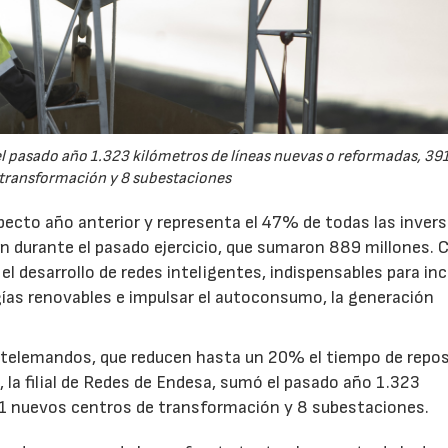
ó el pasado año 1.323 kilómetros de líneas nuevas o reformadas, 39
 transformación y 8 subestaciones
ecto año anterior y representa el 47% de todas las inver
ón durante el pasado ejercicio, que sumaron 889 millones. 
 el desarrollo de redes inteligentes, indispensables para in
rgías renovables e impulsar el autoconsumo, la generación
telemandos, que reducen hasta un 20% el tiempo de repos
 la filial de Redes de Endesa, sumó el pasado año 1.323
91 nuevos centros de transformación y 8 subestaciones.
23/07/2026
30/07/2026