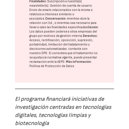
Finalidades:
Suscripción a nuestra(s)
newsletter(s). Gestión de cuenta de usuario.
Envío de emails relacionados con la misma o
relativos a intereses similares o
asociados.
Conservación:
mientras dure la
relación con Ud., o mientras sea necesario para
llevar a cabo las finalidades especificadas
Cesión:
Los datos pueden cederse a otras
empresas del
grupo
por motivos de gestión interna.
Derechos:
Acceso, rectificación, oposición, supresión,
portabilidad, limitación del tratatamiento y
decisiones automatizadas:
contacte con
nuestro DPD
. Si considera que el tratamiento no
se ajusta a la normativa vigente, puede presentar
reclamación ante la
AEPD
.
Más información:
Política de Protección de Datos
El programa financiará iniciativas de
investigación centradas en tecnologías
digitales, tecnologías limpias y
biotecnología