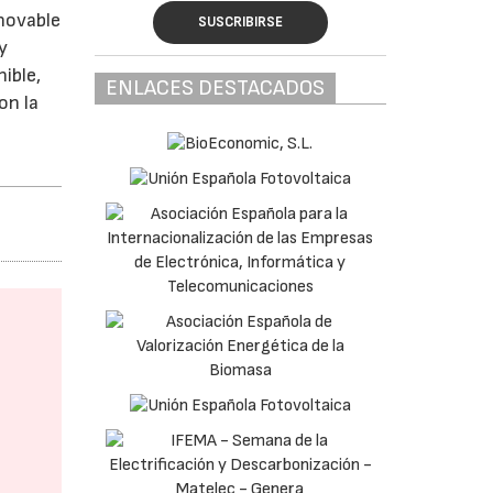
enovable
SUSCRIBIRSE
y
ible,
ENLACES DESTACADOS
on la