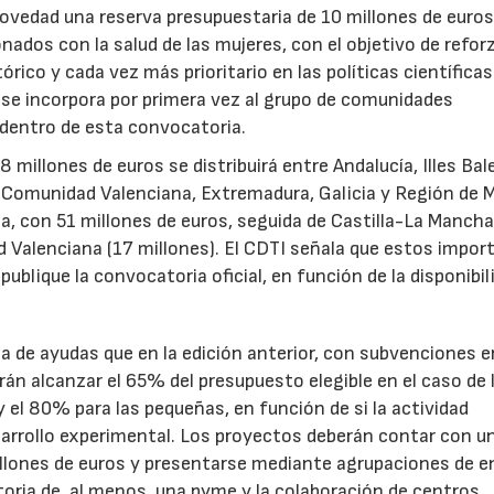
novedad una reserva presupuestaria de 10 millones de euro
ados con la salud de las mujeres, con el objetivo de reforz
rico y cada vez más prioritario en las políticas científicas
s se incorpora por primera vez al grupo de comunidades
 dentro de esta convocatoria.
illones de euros se distribuirá entre Andalucía, Illes Bal
, Comunidad Valenciana, Extremadura, Galicia y Región de M
a, con 51 millones de euros, seguida de Castilla-La Mancha
d Valenciana (17 millones). El CDTI señala que estos impor
ublique la convocatoria oficial, en función de la disponibil
.
de ayudas que en la edición anterior, con subvenciones e
n alcanzar el 65% del presupuesto elegible en el caso de 
el 80% para las pequeñas, en función de si la actividad
sarrollo experimental. Los proyectos deberán contar con u
illones de euros y presentarse mediante agrupaciones de e
toria de, al menos, una pyme y la colaboración de centros