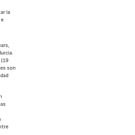
s
ar la
 e
ears,
urcia.
 (19
tes son
idad
n
las
n
ntre