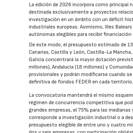
La edición de 2026 incorpora como principal 
destinada exclusivamente a proyectos relacion
investigación en un ámbito con un déficit histó
industriales europeas. Asimismo, Illes Balear
autónomas elegibles para recibir financiación
De este modo, el presupuesto estimado de 138 m
Canarias, Castilla y León, Castilla-La Mancha
Galicia concentrará la mayor dotación previst
millones), Andalucía (18 millones) y Comunida
provisionales y podrán modificarse cuando se p
definitiva de fondos FEDER en cada territorio
La convocatoria mantendrá el mismo esquema 
régimen de concurrencia competitiva que podrá
grandes empresas, el 75% para las medianas y 
corresponde a investigación industrial o a de
presupuesto elegible de entre uno y cuatro m
dos y seis empresas, con participación obliga