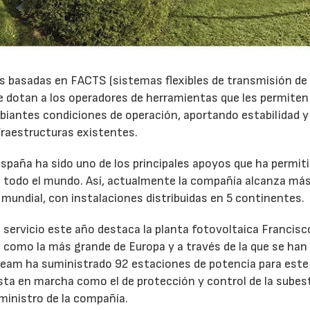
s basadas en FACTS (sistemas flexibles de transmisión de
que dotan a los operadores de herramientas que les permiten
mbiantes condiciones de operación, aportando estabilidad y
fraestructuras existentes.
spaña ha sido uno de los principales apoyos que ha permiti
todo el mundo. Así, actualmente la compañía alcanza más
mundial, con instalaciones distribuidas en 5 continentes.
n servicio este año destaca la planta fotovoltaica Francisc
e como la más grande de Europa y a través de la que se han
team ha suministrado 92 estaciones de potencia para este
esta en marcha como el de protección y control de la subes
23/07/2026
30/07/2026
ministro de la compañía.