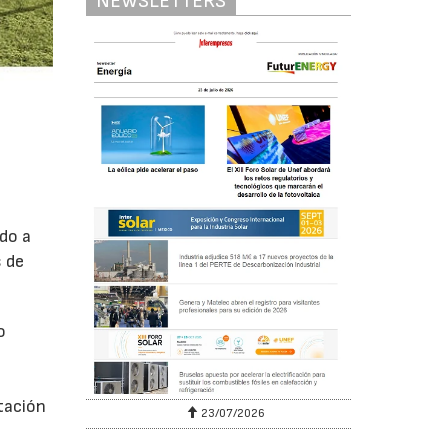
NEWSLETTERS
do a
 de
o
tación
23/07/2026