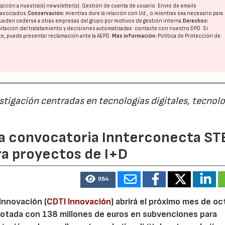
pción a nuestra(s) newsletter(s). Gestión de cuenta de usuario. Envío de emails
o asociados.
Conservación:
mientras dure la relación con Ud., o mientras sea necesario para
ueden cederse a otras
empresas del grupo
por motivos de gestión interna.
Derechos:
imitación del tratatamiento y decisiones automatizadas:
contacte con nuestro DPD
. Si
nte, puede presentar reclamación ante la
AEPD
.
Más información:
Política de Protección de
estigación centradas en tecnologías digitales, tecnol
 la convocatoria Innterconecta ST
ra proyectos de I+D
984
 Innovación (
CDTI Innovación
) abrirá el próximo mes de o
otada con 138 millones de euros en subvenciones para