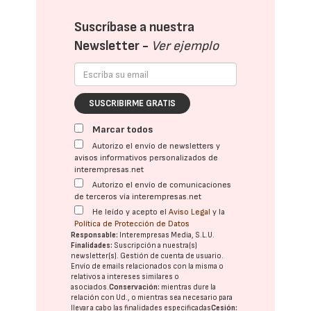
Suscríbase a nuestra
Newsletter -
Ver ejemplo
SUSCRIBIRME GRATIS
Marcar todos
Autorizo el envío de newsletters y
avisos informativos personalizados de
interempresas.net
Autorizo el envío de comunicaciones
de terceros vía interempresas.net
He leído y acepto el
Aviso Legal
y la
Política de Protección de Datos
Responsable:
Interempresas Media, S.L.U.
Finalidades:
Suscripción a nuestra(s)
newsletter(s). Gestión de cuenta de usuario.
Envío de emails relacionados con la misma o
relativos a intereses similares o
asociados.
Conservación:
mientras dure la
relación con Ud., o mientras sea necesario para
llevar a cabo las finalidades especificadas
Cesión: