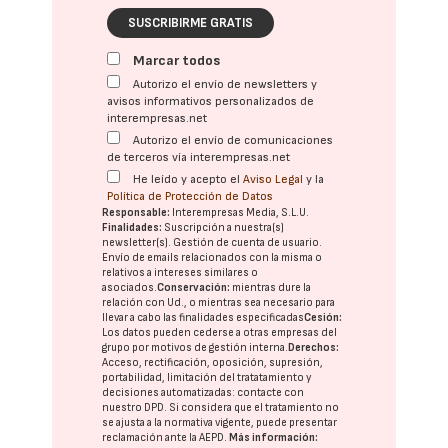
SUSCRIBIRME GRATIS
Marcar todos
Autorizo el envío de newsletters y
avisos informativos personalizados de
interempresas.net
Autorizo el envío de comunicaciones
de terceros vía interempresas.net
He leído y acepto el
Aviso Legal
y la
Política de Protección de Datos
Responsable:
Interempresas Media, S.L.U.
Finalidades:
Suscripción a nuestra(s)
newsletter(s). Gestión de cuenta de usuario.
Envío de emails relacionados con la misma o
relativos a intereses similares o
asociados.
Conservación:
mientras dure la
relación con Ud., o mientras sea necesario para
llevar a cabo las finalidades especificadas
Cesión:
Los datos pueden cederse a otras
empresas del
grupo
por motivos de gestión interna.
Derechos:
Acceso, rectificación, oposición, supresión,
portabilidad, limitación del tratatamiento y
decisiones automatizadas:
contacte con
nuestro DPD
. Si considera que el tratamiento no
se ajusta a la normativa vigente, puede presentar
reclamación ante la
AEPD
.
Más información: