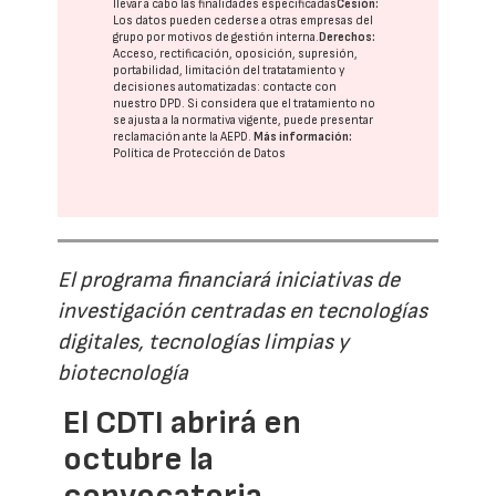
llevar a cabo las finalidades especificadas
Cesión:
Los datos pueden cederse a otras
empresas del
grupo
por motivos de gestión interna.
Derechos:
Acceso, rectificación, oposición, supresión,
portabilidad, limitación del tratatamiento y
decisiones automatizadas:
contacte con
nuestro DPD
. Si considera que el tratamiento no
se ajusta a la normativa vigente, puede presentar
reclamación ante la
AEPD
.
Más información:
Política de Protección de Datos
El programa financiará iniciativas de
investigación centradas en tecnologías
digitales, tecnologías limpias y
biotecnología
El CDTI abrirá en
octubre la
convocatoria