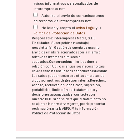
avisos informativos personalizados de
interempresas.net
Autorizo el envío de comunicaciones
de terceros vía interempresas.net
He leído y acepto el
Aviso Legal
y la
Política de Protección de Datos
Responsable:
Interempresas Media, S.L.U.
Finalidades:
Suscripción a nuestra(s)
newsletter(s). Gestión de cuenta de usuario.
Envío de emails relacionados con la misma o
relativos a intereses similares o
asociados.
Conservación:
mientras dure la
relación con Ud., o mientras sea necesario para
llevar a cabo las finalidades especificadas
Cesión:
Los datos pueden cederse a otras
empresas del
grupo
por motivos de gestión interna.
Derechos:
Acceso, rectificación, oposición, supresión,
portabilidad, limitación del tratatamiento y
decisiones automatizadas:
contacte con
nuestro DPD
. Si considera que el tratamiento no
se ajusta a la normativa vigente, puede presentar
reclamación ante la
AEPD
.
Más información:
Política de Protección de Datos