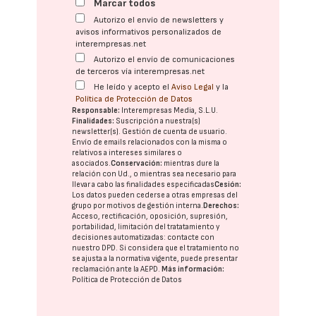
Marcar todos
Autorizo el envío de newsletters y
avisos informativos personalizados de
interempresas.net
Autorizo el envío de comunicaciones
de terceros vía interempresas.net
He leído y acepto el
Aviso Legal
y la
Política de Protección de Datos
Responsable:
Interempresas Media, S.L.U.
Finalidades:
Suscripción a nuestra(s)
newsletter(s). Gestión de cuenta de usuario.
Envío de emails relacionados con la misma o
relativos a intereses similares o
asociados.
Conservación:
mientras dure la
relación con Ud., o mientras sea necesario para
llevar a cabo las finalidades especificadas
Cesión:
Los datos pueden cederse a otras
empresas del
grupo
por motivos de gestión interna.
Derechos:
Acceso, rectificación, oposición, supresión,
portabilidad, limitación del tratatamiento y
decisiones automatizadas:
contacte con
nuestro DPD
. Si considera que el tratamiento no
se ajusta a la normativa vigente, puede presentar
reclamación ante la
AEPD
.
Más información:
Política de Protección de Datos