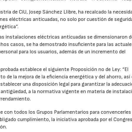
ustria de CiU, Josep Sánchez Llibre, ha recalcado la necesid
nes eléctricas anticuadas, no solo por cuestión de segurid
rgética”.
s instalaciones eléctricas anticuadas se dimensionaron d
chos casos, se ha demostrado insuficiente para las actual
personal para los usuarios, además de un incremento del
aprobada establece el siguiente Proposición no de Ley: “El
o de la mejora de la eficiencia energética y del ahorro, as
 establecer una disposición legal para garantizar la adecuac
 antigüedad, a la normativa vigente en materia de instalac
arrendamiento.
se con todos los Grupos Parlamentarios para convencerles 
bligado cumplimiento, la iniciativa aprobada por el Congre
23/07/2026
30/07/2026
ión.