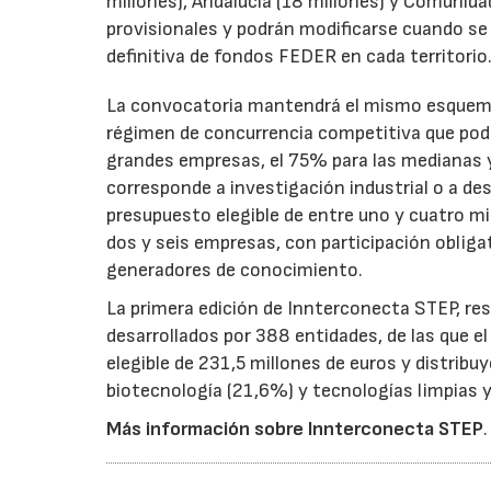
millones), Andalucía (18 millones) y Comunida
provisionales y podrán modificarse cuando se p
definitiva de fondos FEDER en cada territorio
La convocatoria mantendrá el mismo esquema 
régimen de concurrencia competitiva que podrá
grandes empresas, el 75% para las medianas y 
corresponde a investigación industrial o a de
presupuesto elegible de entre uno y cuatro m
dos y seis empresas, con participación obliga
generadores de conocimiento.
La primera edición de Innterconecta STEP, res
desarrollados por 388 entidades, de las que 
elegible de 231,5 millones de euros y distribu
biotecnología (21,6%) y tecnologías limpias y 
Más información sobre Innterconecta STEP
.