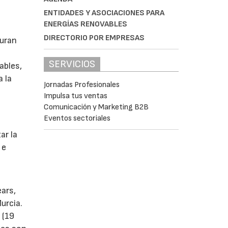
ENTIDADES Y ASOCIACIONES PARA
ENERGÍAS RENOVABLES
DIRECTORIO POR EMPRESAS
guran
SERVICIOS
ables,
a la
Jornadas Profesionales
Impulsa tus ventas
Comunicación y Marketing B2B
Eventos sectoriales
s
ar la
 e
ears,
urcia.
 (19