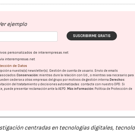
Ver ejemplo
SUSCRIBIRME GRATIS
ativos personalizados de interempresas.net
vía interempresas.net
otección de Datos
pción a nuestra(s) newsletter(s). Gestión de cuenta de usuario. Envío de emails
o asociados.
Conservación:
mientras dure la relación con Ud., o mientras sea necesario para
ueden cederse a otras
empresas del grupo
por motivos de gestión interna.
Derechos:
imitación del tratatamiento y decisiones automatizadas:
contacte con nuestro DPD
. Si
nte, puede presentar reclamación ante la
AEPD
.
Más información:
Política de Protección de
estigación centradas en tecnologías digitales, tecnol