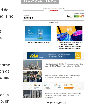
NEWSLETTERS
ad de
ad, sino
e
es
í como
ión de
iones
de la
so, en
23/07/2026