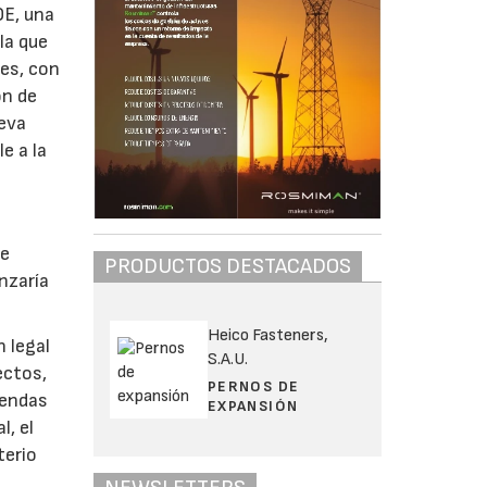
OE, una
la que
les, con
ón de
leva
e a la
ue
PRODUCTOS DESTACADOS
nzaría
Heico Fasteners,
n legal
S.A.U.
ectos,
PERNOS DE
iendas
EXPANSIÓN
l, el
terio
.