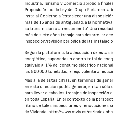
Industria, Turismo y Comercio aprobó a finale
Proposición no de Ley del Grupo Parlamentario 
insta al Gobierno a ‘establecer una disposició
más de 15 años de antigüedad, a la normativa 
su transmisión o arrendamiento’. Una resoluci
más de siete años trabaja para desarrollar ac
inspección/revisión periódica de las instalaci
Según la plataforma, la adecuación de estas i
energética, supondría un ahorro total de ene
equivale al 1% del consumo eléctrico naciona
las 800.000 toneladas, el equivalente a reducir
Más allá de estas cifras, en términos de gene
en esta dirección podría generar, en tan sólo 
para llevar a cabo los trabajos de inspección 
en toda España. En el contexto de la perspecti
ritmo de tales inspecciones y renovaciones se
de Vivienda, http://www.mviv.es/es/index