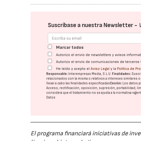
Suscríbase a nuestra Newsletter -
Marcar todos
Autorizo el envío de newsletters y avisos inform
Autorizo el envío de comunicaciones de terceros 
He leído y acepto el
Aviso Legal
y la
Política de Pr
Responsable:
Interempresas Media, S.L.U.
Finalidades:
Suscri
relacionados con la misma o relativos a intereses similares 
llevar a cabo las finalidades especificadas
Cesión:
Los datos p
Acceso, rectificación, oposición, supresión, portabilidad, l
considera que el tratamiento no se ajusta a la normativa vige
Datos
El programa financiará iniciativas de inv