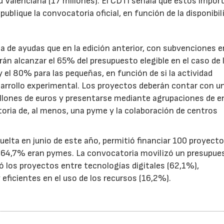
d Valenciana (17 millones). El CDTI señala que estos impor
ublique la convocatoria oficial, en función de la disponibil
.
de ayudas que en la edición anterior, con subvenciones e
n alcanzar el 65% del presupuesto elegible en el caso de 
el 80% para las pequeñas, en función de si la actividad
sarrollo experimental. Los proyectos deberán contar con u
illones de euros y presentarse mediante agrupaciones de e
toria de, al menos, una pyme y la colaboración de centros
uelta en junio de este año, permitió financiar 100 proyect
el 64,7% eran pymes. La convocatoria movilizó un presupue
yó los proyectos entre tecnologías digitales (62,1%),
eficientes en el uso de los recursos (16,2%).