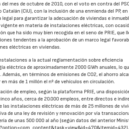
s del mes de octubre de 2010, con el voto en contra del PS
Catalán (CiU), con la inclusión de una enmienda del PP, en 
n legal para garantizar la adecuación de viviendas e inmueb
vigente en materia de instalaciones eléctricas, con ocasi
ón que ha sido muy bien recogida en el seno de PRIE, que l
ciones tendentes a la aprobación de un marco legal favorabl
ones eléctricas en viviendas.
nstalaciones a la actual reglamentación sobre eficiencia
rgía eléctrica de aproximadamente 2000 GWh anuales, lo q
l. Además, en términos de emisiones de CO2, el ahorro alca
 en más de 1 millón el nº de vehículos en circulación.
ración de empleo, según la plataforma PRIE, una disposició
cinco años, cerca de 20.000 empleos, entre directos e indir
de las instalaciones eléctricas de más de 25 millones de viv
va de una ley de revisión y renovación por vía transacciona
ría de unas 500 000 al año (según datos del anterior Minis
.php?option=com_content&task=view&id=470&Itemid=432)