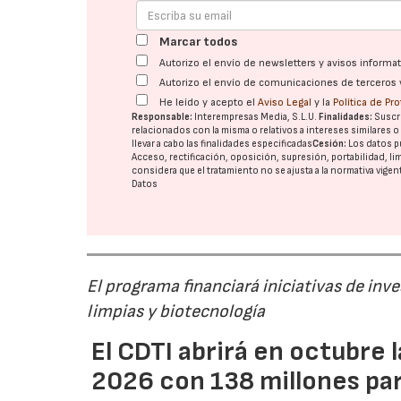
Marcar todos
Autorizo el envío de newsletters y avisos inform
Autorizo el envío de comunicaciones de terceros 
He leído y acepto el
Aviso Legal
y la
Política de Pr
Responsable:
Interempresas Media, S.L.U.
Finalidades:
Suscri
relacionados con la misma o relativos a intereses similares 
llevar a cabo las finalidades especificadas
Cesión:
Los datos p
Acceso, rectificación, oposición, supresión, portabilidad, l
considera que el tratamiento no se ajusta a la normativa vige
Datos
El programa financiará iniciativas de inv
limpias y biotecnología
El CDTI abrirá en octubre
2026 con 138 millones pa