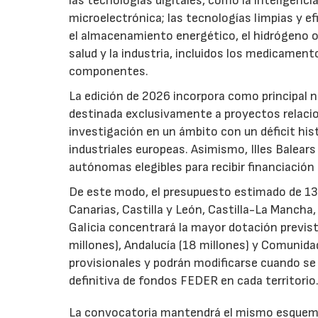
las tecnologías digitales, como la inteligencia
microelectrónica; las tecnologías limpias y ef
el almacenamiento energético, el hidrógeno o l
salud y la industria, incluidos los medicamen
componentes.
La edición de 2026 incorpora como principal 
destinada exclusivamente a proyectos relacion
investigación en un ámbito con un déficit histó
industriales europeas. Asimismo, Illes Balear
autónomas elegibles para recibir financiación
De este modo, el presupuesto estimado de 138 m
Canarias, Castilla y León, Castilla-La Mancha
Galicia concentrará la mayor dotación previst
millones), Andalucía (18 millones) y Comunida
provisionales y podrán modificarse cuando se p
definitiva de fondos FEDER en cada territorio
La convocatoria mantendrá el mismo esquema 