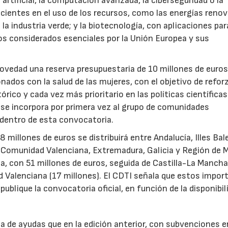
 artificial, la computación avanzada, la ciberseguridad o la
icientes en el uso de los recursos, como las energías renov
a industria verde; y la biotecnología, con aplicaciones par
tos considerados esenciales por la Unión Europea y sus
novedad una reserva presupuestaria de 10 millones de euro
ados con la salud de las mujeres, con el objetivo de reforz
rico y cada vez más prioritario en las políticas científicas
s se incorpora por primera vez al grupo de comunidades
 dentro de esta convocatoria.
illones de euros se distribuirá entre Andalucía, Illes Bal
, Comunidad Valenciana, Extremadura, Galicia y Región de M
a, con 51 millones de euros, seguida de Castilla-La Mancha
d Valenciana (17 millones). El CDTI señala que estos impor
ublique la convocatoria oficial, en función de la disponibil
.
de ayudas que en la edición anterior, con subvenciones e