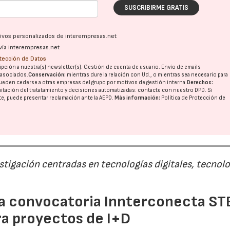
SUSCRIBIRME GRATIS
ativos personalizados de interempresas.net
vía interempresas.net
otección de Datos
pción a nuestra(s) newsletter(s). Gestión de cuenta de usuario. Envío de emails
o asociados.
Conservación:
mientras dure la relación con Ud., o mientras sea necesario para
ueden cederse a otras
empresas del grupo
por motivos de gestión interna.
Derechos:
imitación del tratatamiento y decisiones automatizadas:
contacte con nuestro DPD
. Si
nte, puede presentar reclamación ante la
AEPD
.
Más información:
Política de Protección de
estigación centradas en tecnologías digitales, tecnol
 la convocatoria Innterconecta ST
ra proyectos de I+D