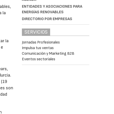
ables,
ENTIDADES Y ASOCIACIONES PARA
ENERGÍAS RENOVABLES
a la
DIRECTORIO POR EMPRESAS
SERVICIOS
s
ar la
Jornadas Profesionales
 e
Impulsa tus ventas
Comunicación y Marketing B2B
Eventos sectoriales
ears,
urcia.
 (19
tes son
idad
n