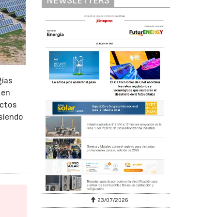
NEWSLETTERS
gías
 en
ectos
 siendo
23/07/2026