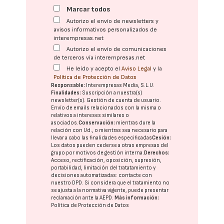
Marcar todos
Autorizo el envío de newsletters y
avisos informativos personalizados de
interempresas.net
Autorizo el envío de comunicaciones
de terceros vía interempresas.net
He leído y acepto el
Aviso Legal
y la
Política de Protección de Datos
Responsable:
Interempresas Media, S.L.U.
Finalidades:
Suscripción a nuestra(s)
newsletter(s). Gestión de cuenta de usuario.
Envío de emails relacionados con la misma o
relativos a intereses similares o
asociados.
Conservación:
mientras dure la
relación con Ud., o mientras sea necesario para
llevar a cabo las finalidades especificadas
Cesión:
Los datos pueden cederse a otras
empresas del
grupo
por motivos de gestión interna.
Derechos:
Acceso, rectificación, oposición, supresión,
portabilidad, limitación del tratatamiento y
decisiones automatizadas:
contacte con
nuestro DPD
. Si considera que el tratamiento no
se ajusta a la normativa vigente, puede presentar
reclamación ante la
AEPD
.
Más información:
Política de Protección de Datos