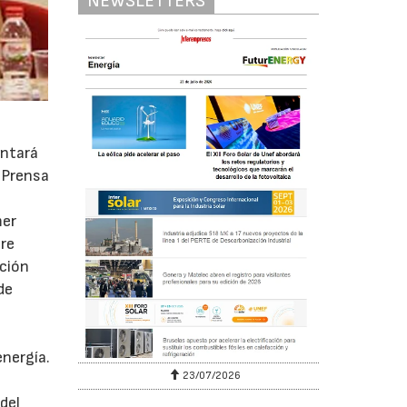
NEWSLETTERS
entará
e Prensa
mer
ere
ación
de
energía.
23/07/2026
del