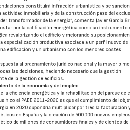
mendaciones constituirá infracción urbanística y se sancion
 actividad inmobiliaria y de la construcción pase del exclu
oder transformador de la energía”, comenta Javier García Br
star por la calificación energética como un instrumento 
ica revalorizando el edificio y mejorando su posicionamie
a especialización productiva asociada a un perfil nuevo de
, una edificación y un urbanismo con los menores costes
spuesta al ordenamiento jurídico nacional y la mayor o m
todas las decisiones, haciendo necesario que la gestión
te de la gestión de edificios.
imiento de la economía y del empleo
 la eficiencia energética y la rehabilitación del parque de e
ue hizo el PAEE 2011-2020 es que el cumplimiento del obje
ía en 2020 supondría multiplicar por tres la facturación y
rgéticos en España y la creación de 500.000 nuevos empleo
rgético de millones de consumidores finales y de cientos de