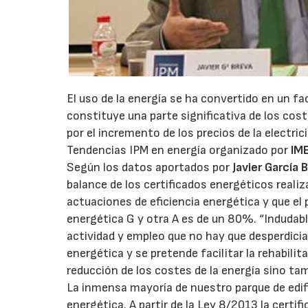
El uso de la energía se ha convertido en un fa
constituye una parte significativa de los cos
por el incremento de los precios de la electri
Tendencias IPM en energía organizado por
IM
Según los datos aportados por
Javier García 
balance de los certificados energéticos realiz
actuaciones de eficiencia energética y que el 
energética G y otra A es de un 80%. “Indudab
actividad y empleo que no hay que desperdiciar
energética y se pretende facilitar la rehabil
reducción de los costes de la energía sino ta
La inmensa mayoría de nuestro parque de edif
energética. A partir de la Ley 8/2013 la certi