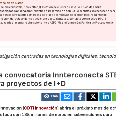
otección de Datos
pción a nuestra(s) newsletter(s). Gestión de cuenta de usuario. Envío de emails
o asociados.
Conservación:
mientras dure la relación con Ud., o mientras sea necesario para
ueden cederse a otras
empresas del grupo
por motivos de gestión interna.
Derechos:
imitación del tratatamiento y decisiones automatizadas:
contacte con nuestro DPD
. Si
nte, puede presentar reclamación ante la
AEPD
.
Más información:
Política de Protección de
estigación centradas en tecnologías digitales, tecnol
 la convocatoria Innterconecta ST
ra proyectos de I+D
1308
 Innovación (
CDTI Innovación
) abrirá el próximo mes de o
otada con 138 millones de euros en subvenciones para