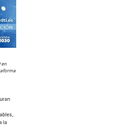
 en
ataforma
guran
ables,
a la