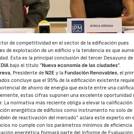
ctor de competitividad en el sector de la edificación pues
tes de explotación de un edificio y la tendencia es que aum
cidad. Esta es la principal conclusión del tercer Desayuno d
EDIA
bajo el título “
Nueva economía de las ciudades
”.
Breva
, Presidente de
N2E
y la
Fundación Renovables
, el pri
ados concluye que el 95% de la edificación existente requi
potencial de ahorro de energía que existe entre una calific
lemente, estas cifras suponen una excelente oportunidad 
. La normativa más reciente obliga a elevar la calificación
itación energética de edificios como instrumento no solo de
mbién de reactivación del mercado” aclara este experto en 
23/07/2026
30/07/2026
icios no cumple con los parámetros mínimos de eficiencia
ficación energética formará parte del Informe de Evaluación 