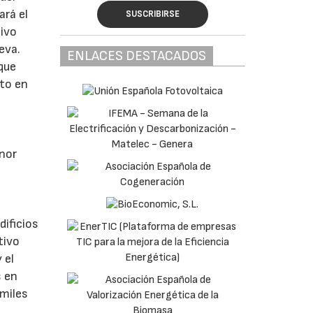
ará el
SUSCRIBIRSE
sivo
eva.
ENLACES DESTACADOS
que
nto en
enor
dificios
tivo
 el
s en
 miles