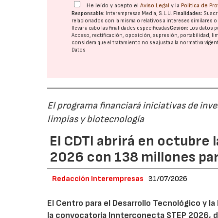
He leído y acepto el
Aviso Legal
y la
Política de Pr
Responsable:
Interempresas Media, S.L.U.
Finalidades:
Suscri
relacionados con la misma o relativos a intereses similares 
llevar a cabo las finalidades especificadas
Cesión:
Los datos p
Acceso, rectificación, oposición, supresión, portabilidad, l
considera que el tratamiento no se ajusta a la normativa vige
Datos
El programa financiará iniciativas de inv
limpias y biotecnología
El CDTI abrirá en octubre
2026 con 138 millones pa
Redacción Interempresas
31/07/2026
El Centro para el Desarrollo Tecnológico y la
la convocatoria Innterconecta STEP 2026, d