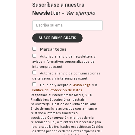
Suscríbase a nuestra
Newsletter -
Ver ejemplo
SUSCRIBIRME GRATIS
Marcar todos
Autorizo el envío de newsletters y
avisos informativos personalizados de
interempresas.net
Autorizo el envío de comunicaciones
de terceros vía interempresas.net
He leído y acepto el
Aviso Legal
y la
Política de Protección de Datos
Responsable:
Interempresas Media, S.L.U.
Finalidades:
Suscripción a nuestra(s)
newsletter(s). Gestión de cuenta de usuario.
Envío de emails relacionados con la misma o
relativos a intereses similares o
asociados.
Conservación:
mientras dure la
relación con Ud., o mientras sea necesario para
llevar a cabo las finalidades especificadas
Cesión:
Los datos pueden cederse a otras
empresas del